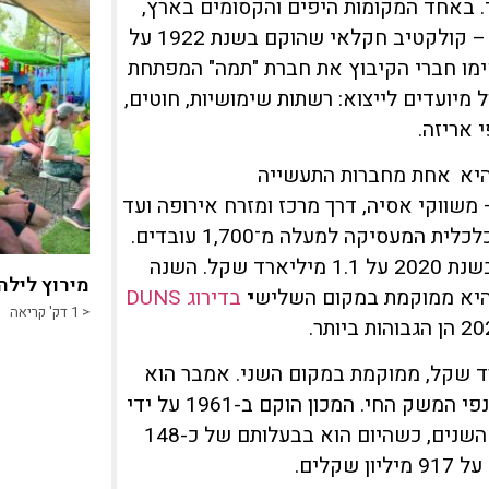
 באחד המקומות היפים והקסומים בארץ,
לצד היער שבמערב עמק יזרעאל, שוכן קיבוץ משמר העמק – קולקטיב חקלאי שהוקם בשנת 1922 על
 "השומר הצעיר". 28 שנים לאחר מכן, ב-1950, הקימו חברי הקיבוץ את חברת "תמה" המפתחת
מיועדים לייצוא: רשתות שימושיות, חוטים,
י אריזה.
היא אחת מחברות התעשייה
 משווקי אסיה, דרך מרכז ומזרח אירופה ועד
לאפריקה הדרומית – והיא הפכה במרוצת השנים למעצמה כלכלית המעסיקה למעלה מ־1,700 עובדים.
לפי נתוני דן אנד ברדסטריט, ההון העצמי של החברה עמד בשנת 2020 על 1.1 מיליארד שקל. השנה
מירוץ לילה
י
בדירוג DUNS
< 1
דק' קריאה
 מכירות בסך של כ-3.3 מיליארד שקל, ממוקמת במקום השני. אמבר הוא
מכון התערובת הגדול במזרח התיכון כולו, המייצר מזון לכל ענפי המשק החי. המכון הוקם ב-1961 על ידי
קיבוצי גרנות ומושבים שיתופיים ממרכז הארץ, והתרחב עם השנים, כשהיום הוא בבעלותם של כ-148