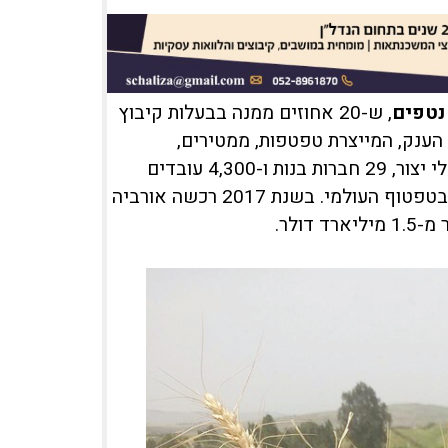
נטפים
, ש-20 אחוזים ממנה בבעלות קיבוץ
ליארד שקל. חברת הענק, המייצרת טפטפות, ממטירים,
וטכנולוגיות מתקדמות לניטור לחקלאות, מחזיקה ב-17 מפעלי יצור, 29 חברות בנות ו-4,300 עובדים
ברחבי העולם, ושולטת ביותר מ-30 אחוזים משוק ההשקיה בטפטוף העולמי. בשנת 2017 רכשה אורביה
ולר.