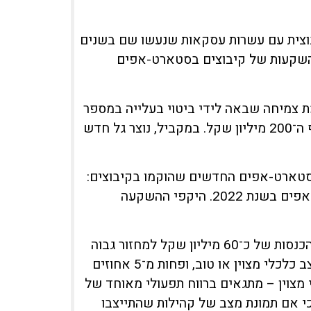
בוצית עם עשרות עסקאות שנעשו שם בשנים
 השקעות של קיבוצים בסטארט-אפים
בוצים לשנים 2023/24 חושפים מגמת צמיחה שבאה לידי ביטוי בעלייה במספר
החברות הגדולות – אלו שמחזור המכירות שלהן חוצה את רף ה־200 מיליון שקל. במקביל, נוצר גל חדש
של מעל 60 אחוזים במספר הסטארט-אפים החדשים שהוקמו בקיבוצים:
77 סטארט-אפים חדשים בשנת 2023, לעומת 48 סטארט-אפים בשנת 2022. היקפי ההשקעה
לפי השנתון נרשם גידול במספר הקיבוצים שצמחו ממחזור הכנסות של כ־60 מיליון שקל למחזור גבוה
יותר. נכון ל-2023, כמעט 60 אחוזים מהקיבוצים נמצאו במצב כלכלי מצוין או טוב, ופחות מ־5 אחוזים
 מצב כלכלי מצוין – מתגאים ברווח תפעולי מאוחד של
, כי אם תמונת מצב של קהילות שהתייצבו