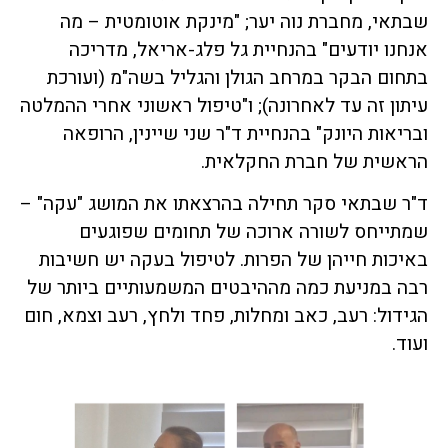
שבתאי, מחברת נוה יער; "מינקת אוטומטית – מה
אנחנו יודעים" בהנחיית גל פלג-אריאל, מדריכה
בתחום הבקר במרחב הגולן והגליל בשה"מ (ועורכת
עיתון זה עד לאחרונה); ו"טיפול ראשוני אחרי ההמלטה
ובריאות היונק" בהנחיית ד"ר שני שיינין, הרופאה
הראשית של חברת החקלאית.
ד"ר שבתאי סקר תחילה בהרצאתו את המושג "עקה" –
שמתייחס לשורה ארוכה של תחומים שפוגעים
באיכות חייהן של הפרות. לטיפול בעקה יש חשיבות
רבה במניעת כמה מההיבטים המשמעותיים ביותר של
הגידול: רעב, כאב ומחלות, פחד ולחץ, רעב וצמא, חום
ועוד.