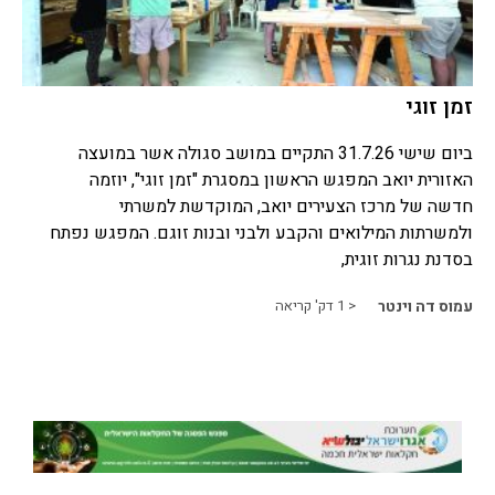
זמן זוגי
ביום שישי 31.7.26 התקיים במושב סגולה אשר במועצה
האזורית יואב המפגש הראשון במסגרת "זמן זוגי", יוזמה
חדשה של מרכז הצעירים יואב, המוקדשת למשרתי
ולמשרתות המילואים והקבע ולבני ובנות זוגם. המפגש נפתח
בסדנת נגרות זוגית,
עמוס דה וינטר
< 1
דק' קריאה