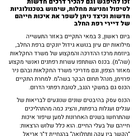
זכו להיפגש וגם להכיר דרכים חדשות
לטיפול ומניעת מחלות, שימוש בטכנולוגיות
חדשות וכיצד ניתן לשפר את איכות חייהם
של דיירי רפת החלב
ביום ראשון, 3 במאי התקיים באזור התעשייה
מילואות יום עיון בנושא גידול יונקים ברפת החלב,
ביוזמת מרכז ההדרכה והמקצוע של משרד החקלאות
(שה"מ). בכנס השתתפו עשרות רפתנים ואנשי מקצוע
מאזור הצפון, וגם מדריכי משרד החקלאות ובהם ניר
פרוימן, מנהל תחום הבקר בשה"מ. למחרת התקיים
הכנס גם במשקי הנגב, לטובת רפתני הדרום.
הכנס עסק בהיבטים שונים שנוגעים לבריאות של
עגלים ועגלות ברפתות, והציג כמה מהתהליכים
שהתרחשו בשנים האחרונות למען שיפור איכות
חייהם של בעלי החיים. הוא כלל שלוש הרצאות:
"הקשר בין עקה ותחלואה" בהנחיית ד"ר אריאל