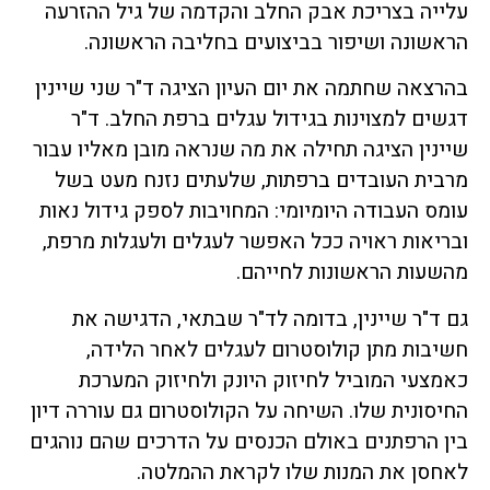
עלייה בצריכת אבק החלב והקדמה של גיל ההזרעה
הראשונה ושיפור בביצועים בחליבה הראשונה.
בהרצאה שחתמה את יום העיון הציגה ד"ר שני שיינין
דגשים למצוינות בגידול עגלים ברפת החלב. ד"ר
שיינין הציגה תחילה את מה שנראה מובן מאליו עבור
מרבית העובדים ברפתות, שלעתים נזנח מעט בשל
עומס העבודה היומיומי: המחויבות לספק גידול נאות
ובריאות ראויה ככל האפשר לעגלים ולעגלות מרפת,
מהשעות הראשונות לחייהם.
גם ד"ר שיינין, בדומה לד"ר שבתאי, הדגישה את
חשיבות מתן קולוסטרום לעגלים לאחר הלידה,
כאמצעי המוביל לחיזוק היונק ולחיזוק המערכת
החיסונית שלו. השיחה על הקולוסטרום גם עוררה דיון
בין הרפתנים באולם הכנסים על הדרכים שהם נוהגים
לאחסן את המנות שלו לקראת ההמלטה.