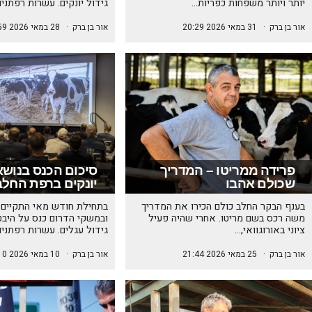
יותר ויותר משפחות כפריות…
גידול יונקים. עשרות רפתני
אור בן ברק
·
31 במאי 2026 20:29
אור בן ברק
·
28 במאי 2026 10:59
פרידה ממריטו – המדריך
סיכום הכנס בנושא 
שכולם אהבו
יונקים ברפת החלב
בענף הבקר החלב כולם הכירו את המדריך
בתחילת חודש מאי התקיים 
משה רכס בשם מריטו. אחרי שהיה פעיל
ובמשקי הדרום כנס על היבט
ציוני באורוגוואי,…
גידול עגלים. עשרות רפתני
אור בן ברק
·
25 במאי 2026 21:44
אור בן ברק
·
10 במאי 2026 10:10