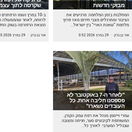
מבזקי חדשות
שקרסה לתוך עצמ
המחלבות בזמן המלחמה: מרגיעים את
ב-10 במרץ נשמו הרפתנים
הציבור ומתרגלים מצבי חירום מאז פרוץ
לרווחה, לאחר שהממשלה ה
מלחמת "שאגת הארי" בין ישראל…
הוצאת הרפורמה בשוק החל
אור בן ברק
·
29 במרץ 2026 0:52
אור בן ברק
·
29 במרץ 2026 0:45
"לאחר ה-7 באוקטובר לא
פספסנו חליבה אחת. כל
העובדים נשארו"
עמרי וייסמן מנהל את רפת עמק הקורן,
המשותפת לקיבוצים סער, חניתה ומצובה
שבגליל המערבי. לאורך כל…