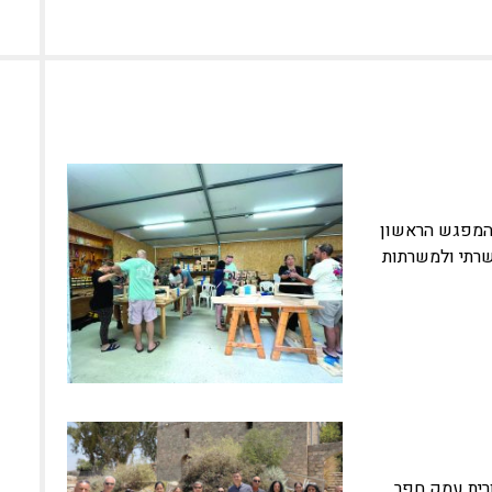
יואב המפגש הראשון
שרתי ולמשרתות
רית עמק חפר,