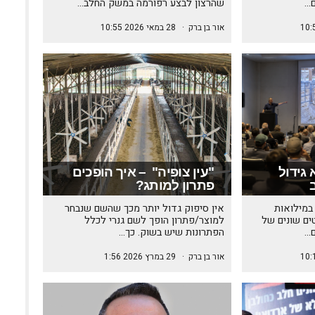
ם…
שהרצון לבצע רפורמה במשק החלב…
אור בן ברק
·
28 במאי 2026 10:55
גידול
"עין צופיה" – איך הופכים
פתרון למותג?
במילואות
אין סיפוק גדול יותר מכך שהשם שנבחר
ים שונים של
למוצר/פתרון הופך לשם גנרי לכלל
ם…
הפתרונות שיש בשוק. כך…
אור בן ברק
·
29 במרץ 2026 1:56