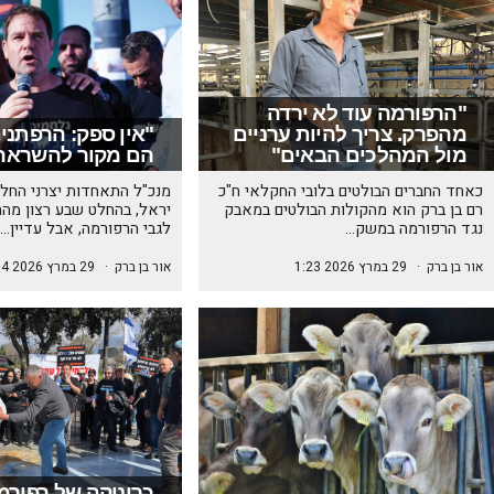
"הרפורמה עוד לא ירדה
מהפרק. צריך להיות ערניים
"אין ספק: הרפתני
מול המהלכים הבאים"
הם מקור להשראה
כאחד החברים הבולטים בלובי החקלאי ח"כ
מנכ"ל התאחדות יצרני החלב
רם בן ברק הוא מהקולות הבולטים במאבק
יראל, בהחלט שבע רצון מ
נגד הרפורמה במשק…
לגבי הרפורמה, אבל עדיין…
אור בן ברק
·
29 במרץ 2026 1:23
אור בן ברק
·
29 במרץ 2026 1:14
כרוניקה של רפורמ