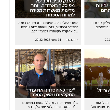
מאבק סביב חלב לא
 גבינות
מפוסטר בארה"ב: יותר
תרום
מדינות מאשרות מכירה
למרות הסכנות
ח נתונים של יותר מ-3 מיליון בני אדם
תומכי החלב הלא מפוסטר דוחפים להרחבת
 מותססים
המכירה וההפצה, בזמן שהתפרצות נוספת
של אי-קולי הקשורה למוצרי חלב…
אור בן ברק
·
31 במאי 2026 20:32
גידול
"עוד לא הסדרנו את עתיד
החקלאות ומשק החלב"
במילואות
עו"ד עמית יפרח, מזכ"ל תנועת המושבים
ים שונים של
ויו"ר התאחדות חקלאי ישראל, יודע