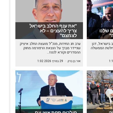
"את ענף החלב בישראל
ם שלנו
צריך להעצים – לא
"
לצמצם"
 בישראל, דגן
ערב חג החירות, מנכ"ל מועצת החלב איציק
החלטת הממשלה
שניידר מברך על הוצאת הרפורמה מחוק
ההסדרים וקורא לגנוז…
אור בן ברק
·
29 במרץ 2026 1:02
ה
חולבים תחת אש: עם