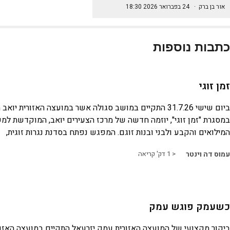
אור בן ברק
·
24 בפברואר 2026 18:30
כתבות נוספות
זמן זוגי
ביום שישי 31.7.26 התקיים במושב סגולה אשר במועצה האזורית 
במסגרת "זמן זוגי", יוזמה חדשה של מרכז הצעירים יואב, המוקדשת למ
המילואים והקבע ולבני ובנות זוגם. המפגש נפתח בסדנת נגרות זוגית,
עמוס דה וינטר
< 1
דק' קריאה
כשעמק פוגש עמק
ביקור מקצועי של המועצה האזורית עמק יזרעאל התקיים במועצה האזו