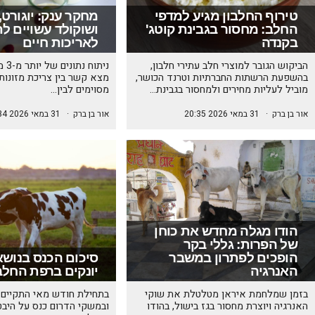
טירוף החלבון מגיע למדפי
מחקר ענק: יוגורט,
החלב: מחסור בגבינת קוטג'
ושוקולד עשויים ל
בקנדה
לאריכות חיים
הביקוש הגובר למוצרי חלב עתירי חלבון,
ניתו
בהשפעת הרשתות החברתיות וטרנד הכושר,
מצא קשר בין צריכת מזונות
מוביל לעליות מחירים ולמחסור בגבינת…
מסוימים לבין…
אור בן ברק
·
31 במאי 2026 20:35
אור בן ברק
·
31 במאי 2026 20:34
הודו מגלה מחדש את כוחן
של הפרות: גללי בקר
הופכים לפתרון במשבר
סיכום הכנס בנושא 
האנרגיה
יונקים ברפת החלב
בזמן שמלחמת איראן מטלטלת את שוקי
בתחילת חודש מאי התקיים 
האנרגיה ויוצרת מחסור בגז בישול, בהודו
ובמשקי הדרום כנס על היבט