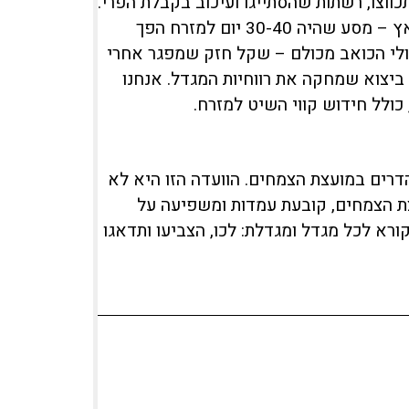
וצו, רשתות שהסתייגו ועיכוב בקבלת הפרי.
שנית, עלויות ההובלה זינקו בשל המלחמה וסגירת תעלת סואץ – מסע שהיה 30-40 יום למזרח הפך
 – ואולי הכואב מכולם – שקל חזק שמפגר אחרי
יצוא שמחקה את רווחיות המגדל. אנחנו
ולל חידוש קווי השיט למזרח.
ת של ההדרים במועצת הצמחים. הוועדה הזו היא לא
צת הצמחים, קובעת עמדות ומשפיעה על
קורא לכל מגדל ומגדלת: לכו, הצביעו ותדאגו