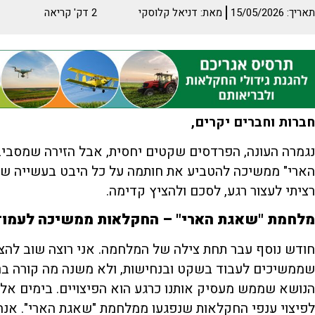
תאריך:
15/05/2026
מאת:
דניאל קלוסקי
2
דק' קריאה
חברות וחברים יקרים,
נגמרה העונה, הפרדסים שקטים יחסית, אבל הזירה שמסבי
הארי" ממשיכה להטביע את חותמה על כל היבט בעשייה שלנו
רציתי לעצור רגע, לסכם ולהציץ קדימה.
מלחמת "שאגת הארי" – החקלאות ממשיכה לעמוד
חודש נוסף עבר תחת צילה של המלחמה. אני רוצה שוב להצד
שממשיכים לעבוד בשקט ובנחישות, ולא משנה מה קורה ברקע
הנושא שממש מעסיק אותנו כרגע הוא הפיצויים. בימים אל
לפיצוי ענפי החקלאות שנפגעו ממלחמת "שאגת הארי". אנח