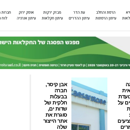
יא
הרפת והחלב
עת הדר
מבזק ירקות
אופק ירוק
חברות 
לאות
עיתון הרפתות
עיתון ההדרים
עיתון חקלאות
עיתון אנרגיה
לוח 
ה
אבן קיסר,
ית
חברה
בועדת
בבעלות
ם על
חלקית של
ת
שדות ים,
סוגרת את
יעים
אתר הייצור
מרים
שלה