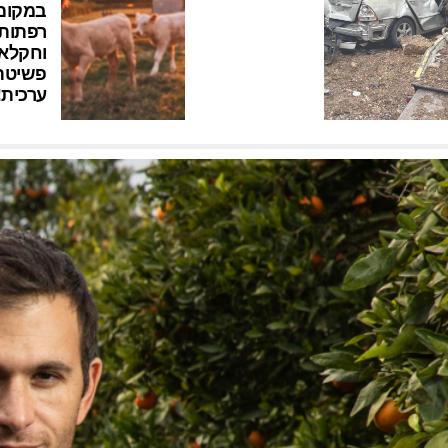
במקום
רפתות
וחקלאו
פשיטת
ערכית!