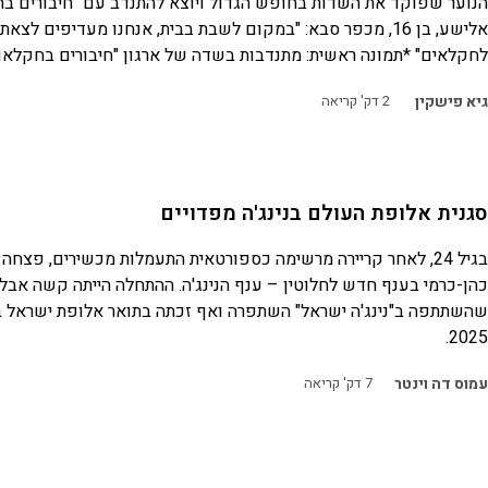
הנוער שפוקד את השדות בחופש הגדול ויוצא להתנדב עם "חיבורים בח
אלישע, בן 16, מכפר סבא: "במקום לשבת בבית, אנחנו מעדיפים לצאת
לחקלאים" *תמונה ראשית: מתנדבות בשדה של ארגון "חיבורים בחקלאו
גיא פישקין
2
דק' קריאה
סגנית אלופת העולם בנינג'ה מפדויים
בגיל 24, לאחר קריירה מרשימה כספורטאית התעמלות מכשירים, פצחה
כהן-כרמי בענף חדש לחלוטין – ענף הנינג'ה. ההתחלה הייתה קשה אבל 
שהשתתפה ב"נינג'ה ישראל" השתפרה ואף זכתה בתואר אלופת ישראל בנ
2025.
עמוס דה וינטר
7
דק' קריאה