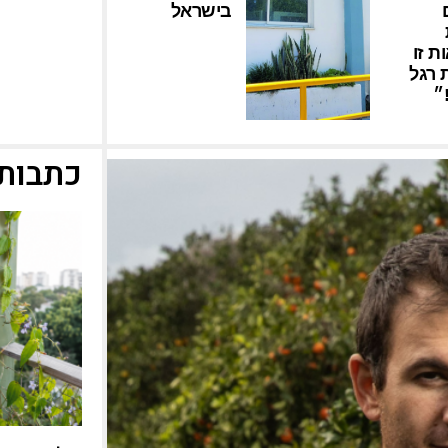
בישראל
ת זו
 רגל
״
כתבות 