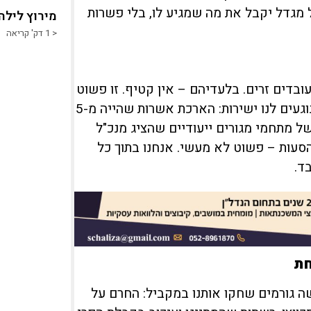
מגדל יקבל את מה שמגיע לו, בלי פשרות
מירוץ לילה
< 1
דק' קריאה
מועסקים בחקלאות הישראלית קרוב ל-50 אלף עובדים זרים. בלעדיהם – אין קטיף. זו פשוט
המציאות. ועדת העבודה והרווחה ממשיכה לדון בנושאים שנוגעים לנו ישירות: הארכת אשרות שהייה מ-5
 של מתחמי מגורים ייעודיים שהציג מנכ"ל
עות – פשוט לא מעשי. אנחנו בתוך כל
ד.
חת
וא 25-26 הייתה קשה. שלושה גורמים שחקו אותנו במקביל: החרם על