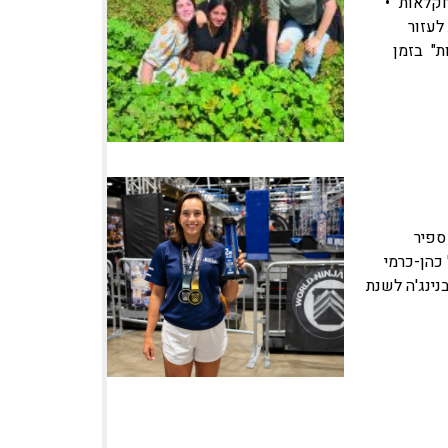
קלאות" •
 לעזור
ת" בזמן
 ספיר
כהן-כרמי
ינג'ה לשנת