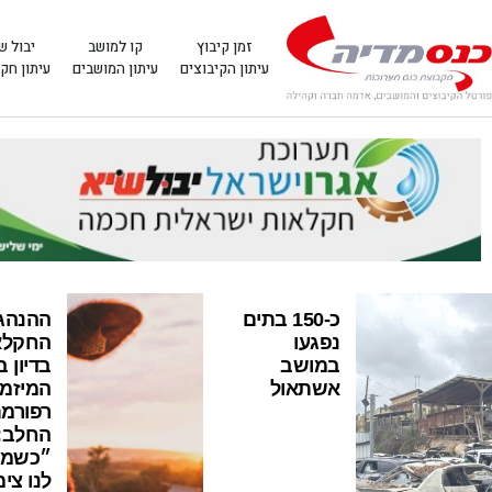
זמן קיבוץ
קו למושב
יבול ש
עיתון הקיבוצים
עיתון המושבים
עיתון חק
כ-150 בתים
ההנהג
נפגעו
החקלא
במושב
בדיון 
אשתאול
המיזמי
רפורמ
החלב:
״כשמצ
לנו צי