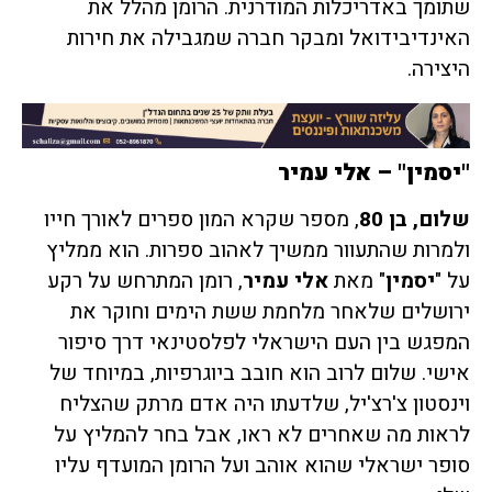
שתומך באדריכלות המודרנית. הרומן מהלל את
האינדיבידואל ומבקר חברה שמגבילה את חירות
היצירה.
"
יסמין" – אלי עמיר
שלום, בן 80
, מספר שקרא המון ספרים לאורך חייו
ולמרות שהתעוור ממשיך לאהוב ספרות. הוא ממליץ
על "
יסמין
" מאת
אלי עמיר
, רומן המתרחש על רקע
ירושלים שלאחר מלחמת ששת הימים וחוקר את
המפגש בין העם הישראלי לפלסטינאי דרך סיפור
אישי. שלום לרוב הוא חובב ביוגרפיות, במיוחד של
וינסטון צ'רצ'יל, שלדעתו היה אדם מרתק שהצליח
לראות מה שאחרים לא ראו, אבל בחר להמליץ על
סופר ישראלי שהוא אוהב ועל הרומן המועדף עליו