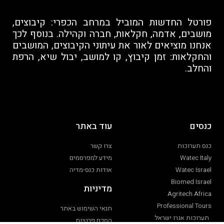
פורטל החדשות המוביל במרחב הכפרי: קיבוצים,
מושבים, אדמה, חקלאות, חברה וקהילה. בנוסף לכך
אנחנו מוציאים לאור את עיתוני הקיבוצים, המושבים
והחקלאות: זמן קיבוץ, קו למושב, יבול שיא, הרפת
והחלב.
כנסים
עוד באתר
כנס תערוכות
צרו קשר
Watec Italy
מידע למפרסמים
Watec Israel
אודות כנס-מדיה
Biomed Israel
מדיניות
Agritech Africa
Professional Tours
תנאי השימוש באתר
תערוכות אגרו ישראל
הסכם פרטיות