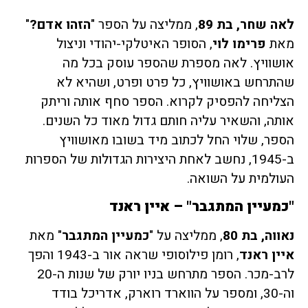
לאה שחר, בת 89
,
ממליצה על הספר "
הזהו אדם?
"
מאת
פרימו לוי
, הסופר האיטלקי-יהודי וניצול
אושוויץ. לאה מספרת שהספר עוסק בכל מה
שהתרחש באושוויץ, כל פרט ופרט, ושהיא לא
הצליחה להפסיק לקרוא. הספר סחף אותה וריתק
אותה, והשאיר עליה חותם גדול מאוד כל השנים.
הספר, שלוי החל לכתוב מיד בשובו מאושוויץ
ב-1945, נחשב לאחת היצירות הגדולות של הספרות
העולמית על השואה.
"כמעיין המתגבר" – איין ראנד
נאווה, בת 80
, ממליצה על "
כמעיין המתגבר
" מאת
איין ראנד
, רומן פילוסופי שראה אור ב-1943 והפך
לרב-מכר. הספר מתרחש בניו יורק של שנות ה-20
וה-30, ומספר על הווארד רוארק, אדריכל בודד