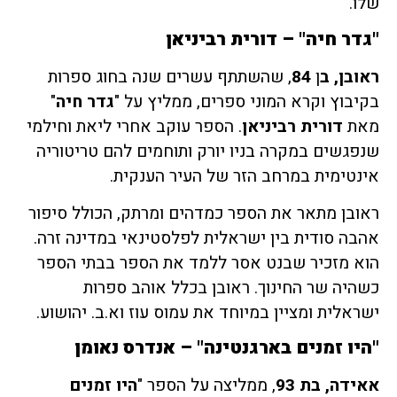
שלו.
"גדר חיה" – דורית רביניאן
ראובן, ב
ן
84
, שהשתתף עשרים שנה בחוג ספרות
בקיבוץ וקרא המוני ספרים, ממליץ על "
גדר חיה
"
מאת
דורית רביניאן
. הספר עוקב אחרי ליאת וחילמי
שנפגשים במקרה בניו יורק ותוחמים להם טריטוריה
אינטימית במרחב הזר של העיר הענקית.
ראובן מתאר את הספר כמדהים ומרתק, הכולל סיפור
אהבה סודית בין ישראלית לפלסטינאי במדינה זרה.
הוא מזכיר שבנט אסר ללמד את הספר בבתי הספר
כשהיה שר החינוך. ראובן בכלל אוהב ספרות
ישראלית ומציין במיוחד את עמוס עוז וא.ב. יהושוע.
"היו זמנים בארגנטינה" – אנדרס נאומן
אאידה, בת 93
, ממליצה על הספר "
היו זמנים