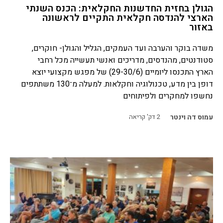
הגולן בחזית החדשנות החקלאית: הכנס השנתי
הארצי להנדסה חקלאית התקיים לראשונה
באזור
משדה בוקר והערבה ועד העמקים, הגליל והגולן- חוקרים,
סטודנטים, מהנדסים, מדריכים ואנשי תעשייה מכל רחבי
הארץ התכנסו ליומיים (29-30/6) של מפגש מקצועי יוצא
דופן בין מדע, טכנולוגיה וחקלאות. למעלה מ־130 משתתפים
נחשפו למחקרים ולפיתוחים
עמוס דה וינטר
2
דק' קריאה