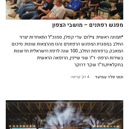
מפגש רפתנים – מושבי הצפון
*תמונה ראשית: צילום: עדי קפלן, סמנכ"ל התאחדות יצרני
החלב במסגרת המפגש הרפתנים נהנו מהרצאות שונות: סיכום
המאבק ברפורמת החלב, 100 שנה לרפת הישראלית חדשנות
בשירות הרפת- ד"ר שני שיינין, הרופאה הראשית
בחקלאית,וד"ר שקד דרוקר
תמר פלד עמיעד
4
דק' קריאה