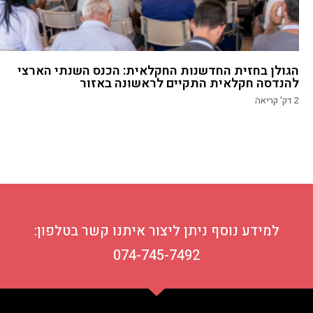
הגולן בחזית החדשנות החקלאית: הכנס השנתי הארצי
להנדסה חקלאית התקיים לראשונה באזור
2
דק' קריאה
למידע נוסף ניתן ליצור איתנו קשר בטלפון:
074-745-7492