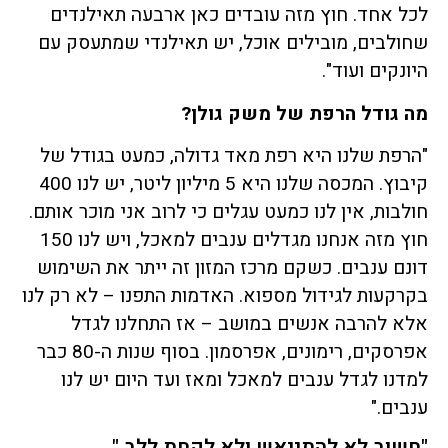
לכל אחד. חוץ מזה עובדים כאן ארבעה תאילנדים
שחולבים, מובילים אוכל, יש תאילנדי שמתעסק עם
היונקים ועוד".
מה גודל הרפת של משק גולן?
"הרפת שלנו היא רפת מאד גדולה, כמעט בגודל של
קיבוץ. המכסה שלנו היא 5 מיליון ליטר, יש לנו 400
חולבות, אין לנו כמעט עגלים כי לרוב אני מוכר אותם.
חוץ מזה אנחנו מגדלים ענבים למאכל, ויש לנו 150
דונם ענבים. כשקם מרכז המזון זה ייתר את השימוש
בקרקעות לגידול מספוא. האדמות התפנו – לא רק לנו
אלא להרבה אנשים במושב – אז התחלנו לגדל
אפרסקים, רימונים, אפרסמון. בסוף שנות ה-80 כבר
למדנו לגדל ענבים למאכל ומאז ועד היום יש לנו
ענבים."
"חשוב לא להתייאש ולא לקחת ללב."