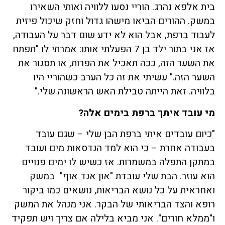
בית אלפא נהרג. הוריי נסעו ללוויה ואותי השאירו
במשק. ההורים הביאו מישהו גדול וחזק שיכול פיזית
לעבוד ברפת, אבל הוא לא ידע שום דבר על העבודה,
אז אני בתור ילד בן 7 הפעלתי אותו: אמרתי לו "תפתח
את השער הזה, ככה תאכיל את הפרות, או תסגור את
השער הזה." עשיתי את זה כל הערב כשהוריי היו
בלוויה. זאת הייתה טבילת האש הראשונה שלי."
מי עובד איתך ברפת בימים אלה?
"כיום עובדים איתי ברפת הבן שלי – שגם עובד
בעבודה אחרת – כי הוא למד הנדסאות מים ועובד
במתקן התפלה במשמרות. אז כשיש לו ימים פנויים
הוא עוזר. הבת שלי עובדת "און אנד אוף" במשק
ואחראית על כל נושא הבריאות, נושאים כמו ביקור
רופא והצד הבריאותי של הבקר. אני מנהל את המשק
ו"ממלא חורים". אני מביא בלילה אם צריך ויש תפקיד