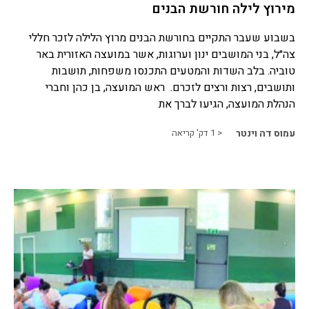
מירוץ לילה חורשת הבנים
בשבוע שעבר התקיים בחורשת הבנים מרוץ הלילה לזכר חללי
צה״ל, בני המושבים ינון וערוגות, אשר במועצה האזורית באר
טוביה. בלב השדות והמטעים התכנסו משפחות, תושבות
ותושבים, רצות ורצים לזכרם. ראש המועצה, בן כהן וחברי
הנהלת המועצה, הגיעו לברך את
עמוס דה וינטר
< 1
דק' קריאה