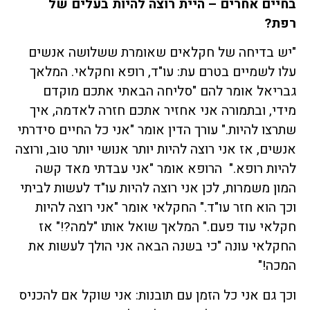
בחיים אחרים – היית רוצה להיות בעלים של
רפת?
"יש בדיחה של חקלאים שאומרת ששלושה אנשים
עלו לשמיים בטרם עת: עו"ד, רופא וחקלאי. המלאך
גבריאל אומר להם "סליחה הבאתי אתכם מוקדם
מידי, ובתמורה אני אחזיר אתכם חזרה לאדמה, איך
שתרצו להיות." עורך הדין אומר "אני כל החיים סידרתי
אנשים, אז אני רוצה להיות יותר אנושי יותר טוב, ורוצה
להיות רופא." הרופא אומר "אני עבדתי מאד קשה
המון משמרות, לכן אני רוצה להיות עו"ד לעשות לביתי
וכך הוא חזר עו"ד." החקלאי אומר "אני רוצה להיות
חקלאי עוד פעם." המלאך שואל אותו "למה?!" אז
החקלאי עונה "כי בשנה הבאה אני הולך לעשות את
המכה!"
וכך גם אני כל הזמן עם תובנות: אני שוקל אם להכניס