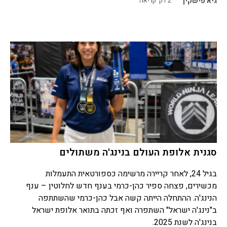
גיא פישקין
2
דק' קריאה
סגנית אלופת העולם בנינג'ה משתולים
בגיל 24, לאחר קריירה מרשימה כספורטאית התעמלות
מכשירים, פצחה ספיר כהן-כרמי בענף חדש לחלוטין – ענף
הנינג'ה. ההתחלה הייתה קשה אבל כהן-כרמי שהשתתפה
ב"נינג'ה ישראל" השתפרה ואף זכתה בתואר אלופת ישראל
בנינג'ה לשנת 2025.