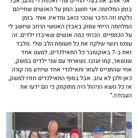
"אני אוהב את בעלי החיים שלי ואכפת לי מהם, אבל
בזמן המלחמה אני חושב המון על האנשים שחייהם
נלקחו וזה הדבר שהכי כואב ומדאיג אותי. בזמן
המלחמה הייתי עסוק באבדן האנושי הרחב שיושב לי
על הכתפיים. הכרתי כמה אנשים שאיבדו ילדים. זה
עומס רגשי שלקח את כל תשומת הלב שלי. מלבד
זאת ב-7 באוקטובר כל התאילנדים, למעט אחד
שנשאר, קמו ועזבו. נשארתי עם שני ילדים במשק,
אחי שהתגייס לעזור ותאילנדי אחד שיודע מה קורה
כאן ולכן לא עזב. אבל בסוף התאילנדים חזרו למשק,
אז כל נושא הניהול היה מתוקתק כי הם ידעו את
העבודה."