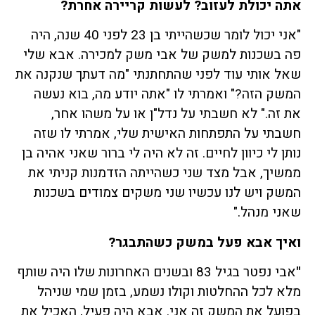
אתה יכולת לעזוב? לעשות קריירה אחרת?
"אני יכול לומר שכשהייתי בן 23 לפני 40 שנה, היה
פה בשכנות למשק של אבי משק למכירה. אבא שלי
שאל אותי עוד לפני שהתחתנתי "מה דעתך שנקנה את
המשק הזה?" ואמרתי לו "אתה יודע מה, בוא נעשה
את זה." לא חשבתי על נדל"ן או על משהו אחר,
חשבתי על התפתחות האישית שלי, אמרתי לו שזה
נותן לי כיוון לחיים. זה לא היה לי ברור שאני אהיה בן
ממשיך, אבל מצד שני כשהייתה הזדמנות קניתי את
המשק ויש לנו עכשיו שני משקים צמודים בשכנות
שאני מנהל."
ואיך אבא פעל במשק כשהתבגר?
"
אבי נפטר בגיל 83 ובשנים האחרונות שלו היה שותף
מלא לכל ההחלטות וקולו נשמע, בזמן שמי שניהל
בפועל את המשק זה אני. אבא היה פעיל, האכיל את