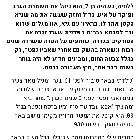
ללוויה, כשהיה בן 7, הוא ניהל את משמרת הערב
ופיקד על איש גדול וחזק שעשה את מה שגיא
הקטן אמר לו. בראיון עם גיא, אנו מגלים שהוא
נכד לסבתא צברית קפדנית שעוד זכרה את
הטורקים בגדרה, שומעים על הפרה ששרדה שנים
רבות ונשארה במשק גם אחרי שאביו נפטר, רק
בגלל צבעה החום, ומבינים מדוע לא היה בוחר
בשום דבר אחר, חוץ מעבודה ברפת.
"נולדתי בבאר טוביה לפני 61 שנה, ומגיל מאד צעיר
אני ואחיי עובדים במשק עם אבא. אנחנו שלושה
בנים ואבי נפטר לפני 3 שנים בערך." פותח גיא
וממשיך "אבא עבד עד סוף ימיו ברפת ונפטר בגיל
83. הוא קיבל את המשק מהוריו מקימי מושב באר
טוביה שהוקם בשנת 1930.
הסבים שלי התפרנסו ממה שגידלו. בכל משק בבאר