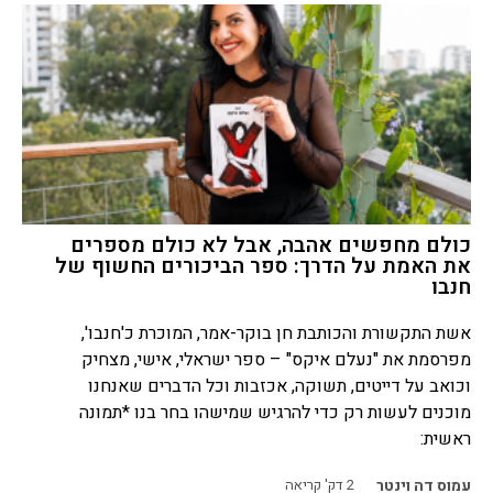
כולם מחפשים אהבה, אבל לא כולם מספרים
את האמת על הדרך: ספר הביכורים החשוף של
חנבו
אשת התקשורת והכותבת חן בוקר-אמר, המוכרת כ'חנבו',
מפרסמת את "נעלם איקס" – ספר ישראלי, אישי, מצחיק
וכואב על דייטים, תשוקה, אכזבות וכל הדברים שאנחנו
מוכנים לעשות רק כדי להרגיש שמישהו בחר בנו *תמונה
ראשית:
עמוס דה וינטר
2
דק' קריאה