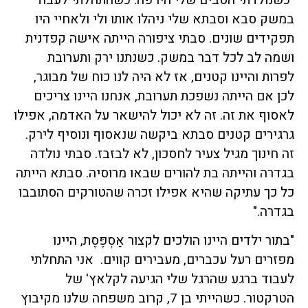
"כשנולדתי הסבים שלי היו פה. כשהתחלתי לעבוד
במשק סבא וסבתא שלי ניהלו אותו ולי ולאחיי היו
תפקידים שונים. סבתי ציפורה הייתה אישה קפדנית
ושמה לב לכל דבר במשק. כשנתנו ירק ותערובת
לפרות והיינו קטנים, אז לא היה לנו כוח של מבוגר,
לכן אם הייתה נשפכת תערובת, אנחנו היינו צריכים
לאסוף את זה. זה לא יכול להישאר על האדמה, אפילו
גרגירים קטנים סבתא ביקשה שנאסוף ונוסיף לירק.
זה חינוך מגיל צעיר לחסכון, לא לבזבז. סבתי נולדה
בגדרה והייתה בת להורים שבאו מרוסיה. סבתא הייתה
כל כך עתיקה שהיא אפילו זכרה שהטורקים הסתובבו
בגדרה."
"בתור ילדים היינו הולכים לקצור אַסְפֶּסֶת, היינו
מפזרים רעל עכברים, מעבירים קווים. אני התחלתי
לעבוד ברגע שהרגל שלי הגיעה לקלאץ' של
הטרקטור. כשהייתי בן 7, קרוב משפחה שלנו מקיבוץ