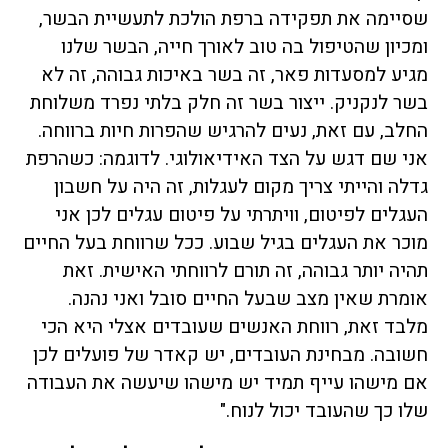
שסיימה את תפקידה ברפת הולכת לתעשיית הבשר,
ומכיון שהטיפול בה טוב לאורך חייה, הבשר שלנו
מגיע למסעדות פאר, זה בשר באיכות גבוהה, זה לא
בשר לנקניק. ייצור בשר זה חלק בלתי נפרד משלוחת
החלב, עם זאת, נעים להרגיש שהפרות חיות ברווחה.
אני שם דגש על הצד האידיאולוגי. לדוגמה: כשהרפת
גדלה והייתי צריך מקום לעגלות, זה היה על חשבון
העגלים לפיטום, וויתרתי על פיטום עגלים לכן אני
מוכר את העגלים בגיל שבוע. ככל שרווחת בעל החיים
תהיה יותר גבוהה, זה תורם לרווחתי האישית. זאת
אומרת שאין מצב שבעל החיים סובל ואני נהנה.
מלבד זאת, רווחת האנשים שעובדים אצלי היא הכי
חשובה. מבחינת העובדים, יש קאדר של פועלים לכן
אם מישהו עייף תמיד יש מישהו שיעשה את העבודה
שלו כך שהעובד יכול לנוח."