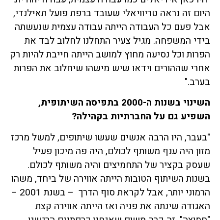
היום זה נראה טריוויאלי שעובד ברפת פועל תאילנדי,
אבל פעם כל העבודה הייתה עבודה עצמית שנעשתה
בידי המשפחה. מגיל צעיר התחלנו לחלוב לבד את
הפרות וכל נסיעה מחוץ למושב הייתה חייבת להיות רק
אחרי שההורים וידאו שיש מישהו שיחלוב את הפרות
בערב."
השינוי בשנות ה-2000 בתפיסה השיתופית,
השפיע גם על החברתיות בקהילה?
"בעבר, היו הרבה אנשים שעשו שיתופים, למשל מרכז
מזון היה ענף משותף לכולם, היה פה מיכון פעיל
שעסק בקציר של התחמיצים והיה משותף לכולם.
בשנות השיתוף הטובות הייתה אווירה של ביחד, משהו
הרמוני יותר, אבל לקראת סוף הדרך – בשנת 2001 –
האגודה שינתה את פניה ואז הייתה אווירה קצת
"חמוצה". זה קרה משום שאנחנו כרפתנים הרגשנו