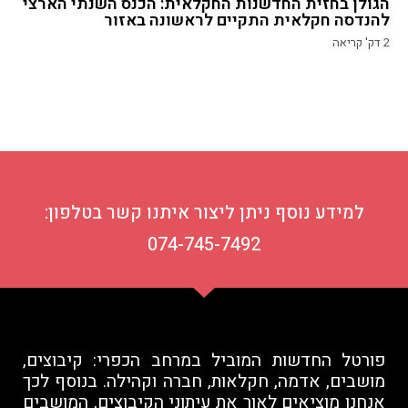
הגולן בחזית החדשנות החקלאית: הכנס השנתי הארצי
להנדסה חקלאית התקיים לראשונה באזור
2
דק' קריאה
למידע נוסף ניתן ליצור איתנו קשר בטלפון:
074-745-7492
פורטל החדשות המוביל במרחב הכפרי: קיבוצים,
מושבים, אדמה, חקלאות, חברה וקהילה. בנוסף לכך
אנחנו מוציאים לאור את עיתוני הקיבוצים, המושבים