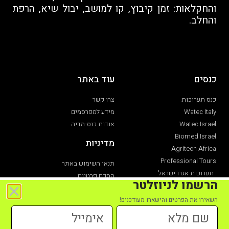
והחקלאות: זמן קיבוץ, קו למושב, יבול שיא, הרפת
והחלב.
כנסים
עוד באתר
כנס תערוכות
צרו קשר
Watec Italy
מידע למפרסמים
Watec Israel
אודות כנס-מדיה
Biomed Israel
מדיניות
Agritech Africa
Professional Tours
תנאי השימוש באתר
תערוכות אגרו ישראל
הסכם פרטיות
הרשמו לניוזלטר
תערוכת חקלאות
הצהרת נגישות
השאירו את הפרטים והישארו מעודכנים!