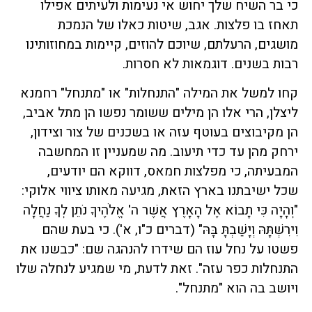
כי בר השיח שלך יחוש אי נעימות ולעיתים אפילו
תאחז בו פלצות. אגב, שיטות כאלו של הנמכת
מושגים, הרעלתם, שיוכם להוזים, קיימות במחוזותינו
רבות בשנים. דוגמאות לא חסרות.
קחו למשל את המילה "התנחלות" או "מתנחל" רחמנא
ליצלן, הרי אלו הן מילים ששומר נפשו הן מתל אביב,
הן מקיבוצים בעוטף עזה או בשכנים של צור וצידון,
ירחק מהן עד כדי תיעוב. מה שמעניין זו המחשבה
המבעיתה, כי מפלצות חמאס, דווקא הם יודעים,
שכל ישיבתנו בארץ הזאת, מגיעה מאותו ציווי אלוקי:
"וְהָיָה כִּי תָבוֹא אֶל הָאָרֶץ אֲשֶׁר ה' אֱלֹהֶיךָ נֹתֵן לְךָ נַחֲלָה
וִירִשְׁתָּהּ וְיָשַׁבְתָּ בָּהּ" (דברים כ"ו, א'). כי בעת שהם
פשטו על נחל עוז הם שידרו להנהגה שם: "כבשנו את
התנחלות כפר עזה". זאת לדעת, מי שמגיע לנחלה שלו
ויושב בה הוא "מתנחל".