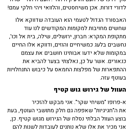
לדורי דורות. אכן משיחסטים, והלוואי ויהי חלקי עמם!
האבסורד הגדול לטעמי הוא העובדה שדווקא אלו
שחשים מחויבות למקומות המקודשים לנו עוד
מתקופת המקרא: חברון, ירושלים, שילה, בית אל וכו',
נחשבים בלעג כמשיחיים והוזים, ודווקא אלו החיים
במקומות שלא ידעו אבותינו חושבים את עצמם
כנאורים. אשר על כן, נאלצתי בצער להביא את
ההתפארות של מפלצות החמאס על כיבוש התנחלויות
בעוטף עזה.
העוול של גירוש גוש קטיף
א-פרופו "משיחי שקר". אני מבקש להזכיר
את ה"חגיגיות" שאפפה גם חלק מתושבי העוטף, בעת
בוצע העוול הבלתי נסלח של הגירוש מגוש קטיף. כן,
אני מכיר את אלו שלא נותנים לעובדות לשנות להם