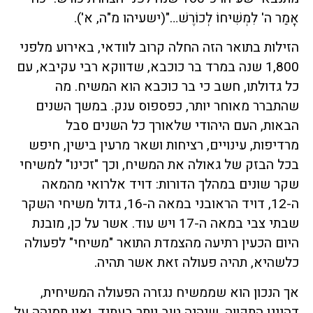
אָמַר ה' לִמְשִׁיחוֹ לְכוֹרֶשׁ…"(ישעיהו מ"ה, א').
הזילות בתואר הזה החלה קרוב לוודאי, באירוע מלפני
1,800 שנה במרד בר כוכבא, שדווקא רבי עקיבא, עם
כל גדולתו, חשב כי בר כוכבא הוא המשיח. מה
שהתברר מאוחר יותר, כפספוס ענק. במשך השנים
הבאות, העם היהודי שלאורך כל השנים סבל
מרדיפות, עינויים, רציחות ושאר מרעין בישין, חיפש
בכל הבזק של גאולה את המשיח, וכך "זכינו" למשיחי
שקר שונים במהלך הדורות: דויד אלרואי מהמאה
ה-12, דויד הראובני במאה ה-16, גדול משיחי השקר
שבתי צבי במאה ה-17 ויש עוד. אשר על כן, מובנת
היום הכעין רתיעה מהצמדת התואר "משיחי" לפעולה
כלשהיא, תהיה פעולה זאת אשר תהיה.
אך הנכון הוא שממשיח נגזרה הפעולה המשיחית,
דהיינו התקווה, שיהיה טוב יותר בעתיד. ואין תמיהה על