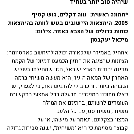
שיהיה טוב יותר בעתיד
*תמונה ראשית: נווה דקלים, גוש קטיף
2005. הימצאות היישובים בגוש לוותה בהימצאות
כוחות גדולים של הצבא באזור. צילום:
מיכאל יעקבסון
אתחיל באמירה שלכאורה יכולה להיחשב כאקסיומה:
הציונות שהציגה את החזון הכמעט דמיוני של הקמת
מדינה יהודית בארץ ישראל, חזון שתחילתו בשליש
האחרון של המאה ה-19, היא מעשה משיחי ברמה
הגבוהה ביותר. וחשוב לי להדגיש זאת, כי לצערי, יש
כאלו מתוכנו המפזרים תרעלה בכל אמצעי התקשורת
העומדים לרשותם, בהתיזם את המילה
משיחי, משיחיסט, עם כל הלעג
המצוי בצקלונם. תאמר על מישהו, או על
קבוצה מסוימת כי היא "משיחית", ישנה סבירות גדולה