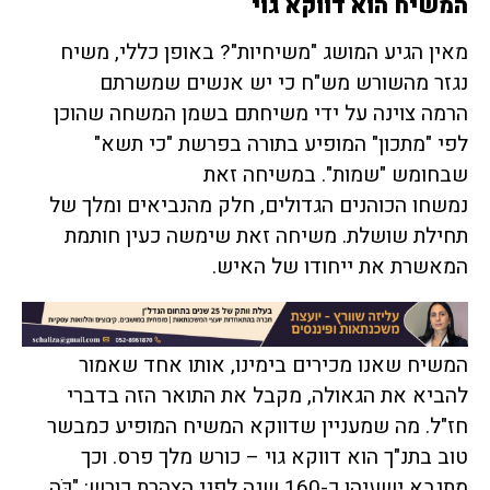
המשיח הוא דווקא גוי
מאין הגיע המושג "משיחיות"? באופן כללי, משיח
נגזר מהשורש מש"ח כי יש אנשים שמשרתם
הרמה צוינה על ידי משיחתם בשמן המשחה שהוכן
לפי "מתכון" המופיע בתורה בפרשת "כי תשא"
שבחומש "שמות". במשיחה זאת
נמשחו הכוהנים הגדולים, חלק מהנביאים ומלך של
תחילת שושלת. משיחה זאת שימשה כעין חותמת
המאשרת את ייחודו של האיש.
המשיח שאנו מכירים בימינו, אותו אחד שאמור
להביא את הגאולה, מקבל את התואר הזה בדברי
חז"ל. מה שמעניין שדווקא המשיח המופיע כמבשר
טוב בתנ"ך הוא דווקא גוי – כורש מלך פרס. וכך
מתנבא ישעיהו כ-160 שנה לפני הצהרת כורש: "כֹּה