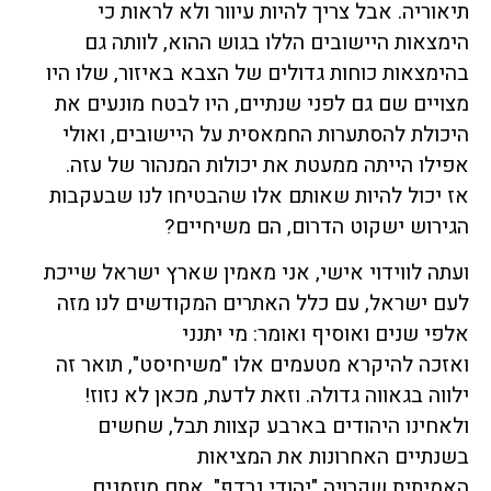
תיאוריה. אבל צריך להיות עיוור ולא לראות כי
הימצאות היישובים הללו בגוש ההוא, לוותה גם
בהימצאות כוחות גדולים של הצבא באיזור, שלו היו
מצויים שם גם לפני שנתיים, היו לבטח מונעים את
היכולת להסתערות החמאסית על היישובים, ואולי
אפילו הייתה ממעטת את יכולות המנהור של עזה.
אז יכול להיות שאותם אלו שהבטיחו לנו שבעקבות
הגירוש ישקוט הדרום, הם משיחיים?
ועתה לווידוי אישי, אני מאמין שארץ ישראל שייכת
לעם ישראל, עם כלל האתרים המקודשים לנו מזה
אלפי שנים ואוסיף ואומר: מי יתנני
ואזכה להיקרא מטעמים אלו "משיחיסט", תואר זה
ילווה בגאווה גדולה. וזאת לדעת, מכאן לא נזוז!
ולאחינו היהודים בארבע קצוות תבל, שחשים
בשנתיים האחרונות את המציאות
האמיתית שקרויה "יהודי נרדף", אתם מוזמנים