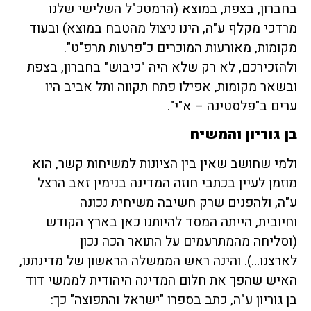
בחברון, בצפת, במוצא (הרמטכ"ל השלישי שלנו
מרדכי מקלף ע"ה, הינו ניצול מהטבח במוצא) ובעוד
מקומות, מאורעות המוכרים כ"פרעות תרפ"ט".
ולהזכירכם, לא רק שלא היה "כיבוש" בחברון, בצפת
ובשאר מקומות, אפילו פתח תקווה ותל אביב היו
ערים ב"פלסטינה – א"י".
בן גוריון והמשיח
ולמי שחושב שאין בין הציונות למשיחות קשר, הוא
מוזמן לעיין בכתבי חוזה המדינה בנימין זאב הרצל
ע"ה, ולהפנים שרק חשיבה משיחית נכונה
וחיובית, הייתה המסד להיותנו כאן בארץ הקודש
(וסליחה מהמתרעמים על התואר הכה נכון
לארצנו…). והינה ראש הממשלה הראשון של מדינתנו,
האיש שהפך את חלום המדינה היהודית לממשי דוד
בן גוריון ע"ה, כתב בספרו "ישראל והתפוצה" כך: