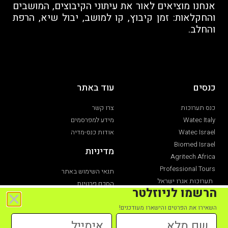
אנחנו מוציאים לאור את עיתוני הקיבוצים, המושבים
והחקלאות: זמן קיבוץ, קו למושב, יבול שיא, הרפת
והחלב.
כנסים
עוד באתר
כנס תערוכות
צרו קשר
Watec Italy
מידע למפרסמים
Watec Israel
אודות כנס-מדיה
Biomed Israel
מדיניות
Agritech Africa
Professional Tours
תנאי השימוש באתר
תערוכות אגרו ישראל
הסכם פרטיות
הרשמו לניוזלטר
תערוכת חקלאות
הצהרת נגישות
השאירו את הפרטים והישארו מעודכנים!