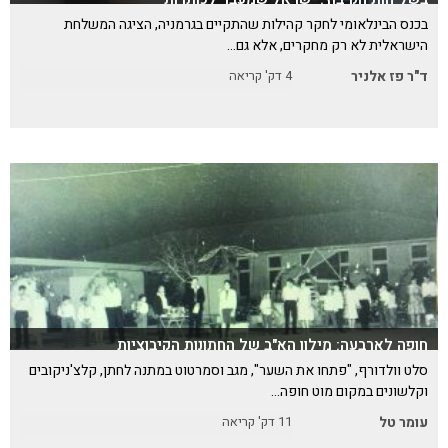
בכנס הבינלאומי לחקר קהילות שהתקיים בגרמניה, הציגה המשלחת
הישראלית לא רק מחקרים, אלא גם…
ד"ר פז אלניר
4
דק' קריאה
חופה לארבעה: מילון הא"ב של החתונות הקיבוציות
סלט וולדורף, "פתחו את השער", מגב וסמרטוט במתנה לחתן, קלצ'ניקובים
וקלשונים במקום מוט חופה…
עומר טל
11
דק' קריאה