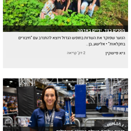
מסכים בצד, ידיים באדמה
הנוער שפוקד את השדות בחופש הגדול ויוצא להתנדב עם "חיבורים
בחקלאות" • אלישע, בן…
גיא פישקין
2
דק' קריאה