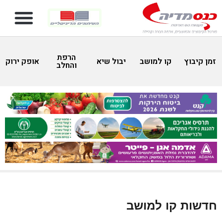
הרפת
זמן קיבוץ
קו למושב
יבול שיא
אופק ירוק
והחלב
חדשות קו למושב