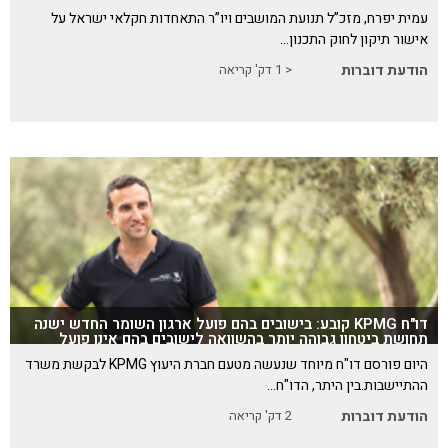
עמית יפרח, מזכ”ל תנועת המושבים ויו”ר התאחדות חקלאי ישראל על
אישור תיקון לחוק התכנון…
הודעת דוברות
< 1
דק' קריאה
דו"ח KPMG קובע: בישובים בהם פועל ארגון השומר החדש ישנה
תחושת ביטחון גבוהה יותר בהשוואה לישובים בהם אינו פועל
היום פורסם דו"ח מיוחד שנעשה מטעם חברת היעוץ KPMG לבקשת משרד
ההתיישבות.בין היתר, הדו"ח…
הודעת דוברות
2
דק' קריאה