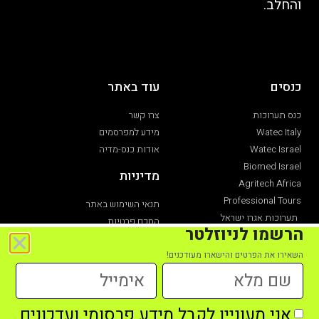
והחלב.
כנסים
עוד באתר
כנס תערוכות
צרו קשר
Watec Italy
מידע למפרסמים
Watec Israel
אודות כנס-מדיה
Biomed Israel
מדיניות
Agritech Africa
Professional Tours
תנאי השימוש באתר
תערוכות אגרו ישראל
הסכם פרטיות
הרשמו לניוזלטר
תערוכת חקלאות
הצהרת נגישות
השאירו את הפרטים והישארו מעודכנים!
אני מעוניין לקבל מידע פרסומי ועדכונים
כל הזכויות שמורות לכנס מדיה מקבוצת כנס תערוכות -2021