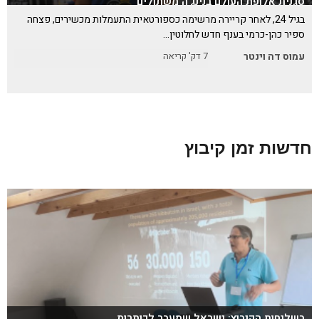
סגנית אלופת העולם בנינג'ה משתולים
בגיל 24, לאחר קריירה מרשימה כספורטאית התעמלות מכשירים, פצחה
ספיר כהן-כרמי בענף חדש לחלוטין…
עמוס דה וינטר
7
דק' קריאה
חדשות זמן קיבוץ
בשליחות הקיבוץ: ישראל שמעבר לכותרות