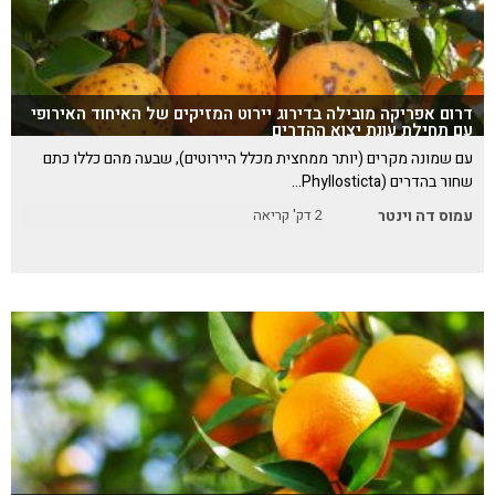
דרום אפריקה מובילה בדירוג יירוט המזיקים של האיחוד האירופי
עם תחילת עונת יצוא ההדרים
עם שמונה מקרים (יותר ממחצית מכלל היירוטים), שבעה מהם כללו כתם
שחור בהדרים (Phyllosticta…
עמוס דה וינטר
2
דק' קריאה