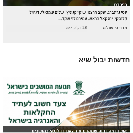
בפרדס
יוסי גרינברג, יעקב הרצנו, שוקי קנוניץ', שלום שמואלי, דניאל
קלוסקי, יחזקאל הראש, עמירם לוי שקד,…
מדריכי שה"מ
28
דק' קריאה
חדשות יבול שיא
אושר תיקון חוק שמקדם את האגרו־וולטאי במושבים