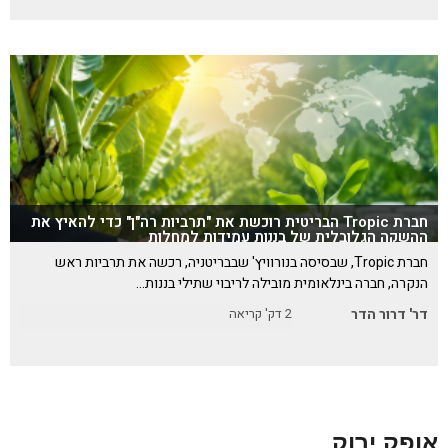
חברת Tropic הבריטית רוכשת את "תרביות רה"ן" כדי להאיץ את
ההשקה הגלובלית של בננות עמידות למחלות
חברת Tropic, שבסיסה בנורוויץ' שבבריטניה, רכשה את תרביות ראש
הנקרה, חברה בינלאומית מובילה לריבוי שתילי בננות…
דר' דרור הדר
2
דק' קריאה
אופק ירוק