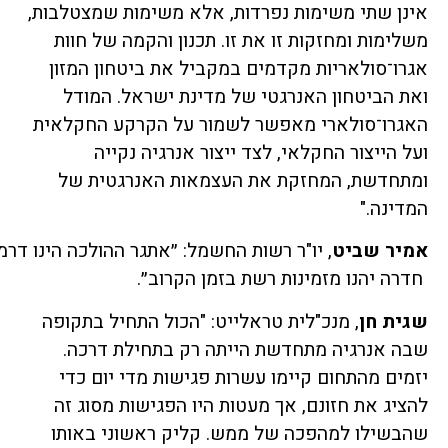
אינן שתי משימות נפרדות, אלא משימות שמצטלבות,
משלימות ומחזקות זו את זו. תכנון והקמה של חוות
אגרו־סולאריות מקדמים במקביל את ביטחון המזון
ואת הביטחון האנרגטי של מדינת ישראל. המודל
האגרו־סולארי מאפשר לשמור על הקרקע החקלאית
ועל הייצור החקלאי, לצד ייצור אנרגיה נקייה
ומתחדשת, המחזקת את העצמאות האנרגטית של
המדינה."
אמיר
שביט
חדרה יהנו מזמינות רשת בזמן הקרוב״.
שגית חן
, מנכ"לית טראלייט: "הכול התחיל בתקופה
שבה אנרגיה מתחדשת הייתה רק בתחילת דרכה.
יזמים מהתחום קיימו עשרות פגישות מדי יום כדי
להציג את חזונם, אך מעטות היו הפגישות מסוג זה
שהבשילו למהפכה של ממש. קליק ראשוני באותו