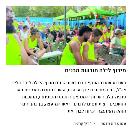
מירוץ לילה חורשת הבנים
בשבוע שעבר התקיים בחורשת הבנים מרוץ הלילה לזכר חללי
צה״ל, בני המושבים ינון וערוגות, אשר במועצה האזורית באר
טוביה. בלב השדות והמטעים התכנסו משפחות, תושבות
ותושבים, רצות ורצים לזכרם. ראש המועצה, בן כהן וחברי
הנהלת המועצה, הגיעו לברך את
עמוס דה וינטר
< 1
דק' קריאה