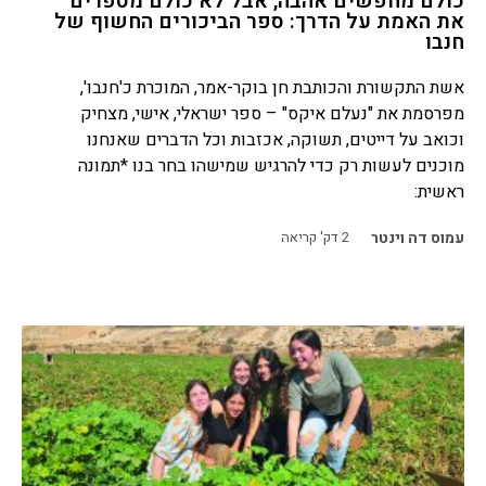
כולם מחפשים אהבה, אבל לא כולם מספרים
את האמת על הדרך: ספר הביכורים החשוף של
חנבו
אשת התקשורת והכותבת חן בוקר-אמר, המוכרת כ'חנבו',
מפרסמת את "נעלם איקס" – ספר ישראלי, אישי, מצחיק
וכואב על דייטים, תשוקה, אכזבות וכל הדברים שאנחנו
מוכנים לעשות רק כדי להרגיש שמישהו בחר בנו *תמונה
ראשית:
עמוס דה וינטר
2
דק' קריאה