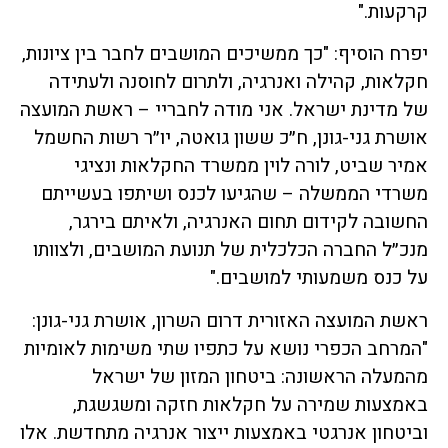
קרקעות."
יפרח הוסיף: "כך ממשיכים המושבים לחבר בין ציונות,
חקלאות, קהילה ואנרגיה, ולתרום לחוסנה ולעתידה
של מדינת ישראל. אני מודה לחבריי – ראשת המועצה
אושרת גני-גונן, ח״כ ששון גואטה, יו״ר רשות החשמל
אמיר שביט, לורה לוין ממשרד החקלאות ונציגי
משרדי הממשלה – שהגיעו לכנס ושיתפו בעשייתם
החשובה לקידום תחום האנרגיה, ולאיתם בירגר,
מנכ״ל החברה הכלכלית של תנועת המושבים, ולצוותו
על כנס משמעותי למושבים."
ראשת המועצה האזורית דרום השרון, אושרת גני-גונן:
"המרחב הכפרי נושא על כתפיו שתי משימות לאומיות
מהמעלה הראשונה: ביטחון המזון של ישראל
באמצעות שמירה על חקלאות חזקה ומשגשגת,
וביטחון אנרגטי באמצעות ייצור אנרגיה מתחדשת. אלו