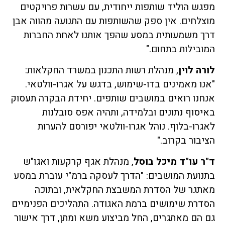
מפגש הוליד שותפות ייחודית, עם עשרות פרויקטים
מוצלחים. אין ספק שהשותפות עם התנועה מהווה אבן
דרך משמעותית במסע שהפך אותנו לאחת החברות
המובילות בתחום."
לורה לוין
, מנהלת רשות התכנון במשרד החקלאות:
"אנו מאמינים בדו-שימוש, בדגש על אגרו-וולטאי.
אנחנו רואים במושבים שותפים. יחידת הבקרה תעסוק
באיסוף נתונים ובלמידה, ותהיה אפס סובלנות
לאגרו-בלוף. נוהל אגרו-וולטאי יפורסם להערות
הציבור בקרוב."
ד"ר עו"ד מיכל בוסל
, מנהלת אגף קרקעות ואגו"ש
בתנועת המושבים: "הדרך לעסקה ברמ"י עוברת במסע
מאתגר של הסדרת המשבצת החקלאית, ובתוכה
הסדרת שימושים ברמת האגודה. התהליכים הפנימיים
גם הם מאתגרים, החל מביצוע משא ומתן, דרך אישור