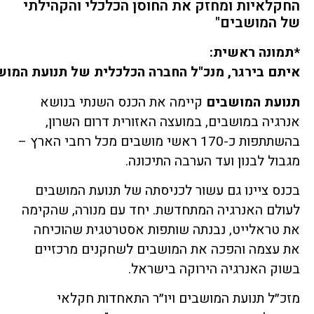
החקלאיות ומחזק את החוסן הכלכלי והקהילתי
של המושבים"
*תמונה ראשית:
איתם בירגר, מנכ"ל החברה הכלכלית של תנועת המו
תנועת המושבים
קיימה את הכנס השנתי בנושא
אנרגיה במושבים, במועצה האזורית דרום השרון,
בהשתתפות כ-170 ראשי מושבים מכל רחבי הארץ –
מגבול לבנון ועד הערבה התיכונה.
בכנס ציינו גם עשור לכניסתה של תנועת המושבים
לעולם האנרגיה המתחדשת. יחד עם מנורה, שהקימה
את טראלייט, נבנתה שותפות אסטרטגית שהוכיחה
את עצמה והפכה את המושבים לשחקנים מרכזיים
בשוק האנרגיה הירוקה בישראל.
מזכ״ל תנועת המושבים ויו״ר התאחדות חקלאי