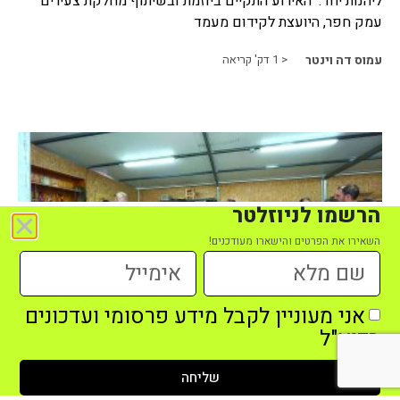
ליהנות יחד. האירוע התקיים ביוזמת ובשיתוף מחלקת צעירים
עמק חפר, היועצת לקידום מעמד
עמוס דה וינטר
< 1
דק' קריאה
הרשמו לניוזלטר
השאירו את הפרטים והישארו מעודכנים!
אני מעוניין לקבל מידע פרסומי ועדכונים
זמן זוגי
בדוא"ל
ביום שישי 31.7.26 התקיים במושב סגולה אשר במועצה
שליחה
האזורית יואב המפגש הראשון במסגרת "זמן זוגי", יוזמה