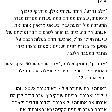
אילן
"הלב נקרע", אומר שלומי אילן, מוותיקי קיבוץ
כיסופים, שביתו ממוקם כמה עשרות מטרים מגדר
המערכת מול רצועת עזה, כשאני מראיין אותו ואת
אשתו, אהובה, ביום בו הותר לפרסום דבר נפילתם של
שישה חיילי צה"ל, ארבעה מהם בעלות רכבם על
מטען צד בגזרת רפיח ושניים נוספים נרצחו בידי
מחבל במעבר אלנבי.
"אחר כך", מוסיף שלומי, "אתה שומע ש-50 אלף איש
נאספו מול הכותל המערבי לתפילה. איזו תפילה
במציאות כזו?".
באותה שבת שחורה של 7 באוקטובר 2023 שהו
שלומי ואהובה, בביתם שבקיבוץ. ערב קודם לכן הם
אירחו את אחותה של אהובה, ילדיה ונכדיה ולאחר
ארוחת הערב ושתיית הקפה יצאו האורחים את