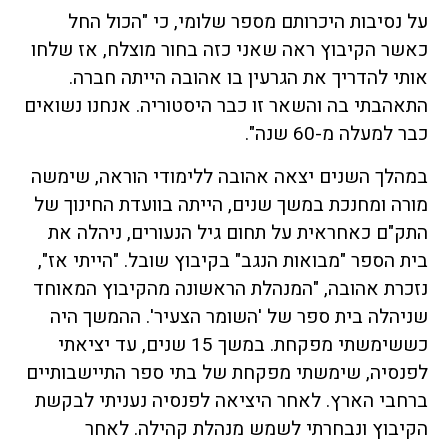
על נסיבות היכרותם מספר שלומי, כי "הכול החל
כאשר הקיבוץ ראה שאני כזה בחור מוצלח, אז שלחו
אותי להדריך את הגרעין בו אהובה הייתה חברה.
התאהבתי בה והשאר זו כבר היסטוריה. אנחנו נשואים
כבר למעלה מ-60 שנה".
במהלך השנים יצאה אהובה ללימודי הוראה, שימשה
מורה ומחנכת במשך שנים, הייתה בוועדת החינוך של
התק"ם כאחראית על תחום גיל הנעורים, ניהלה את
בית הספר "מבואות הנגב" בקיבוץ שובל. "הייתי אז",
נזכרת אהובה, "המנהלת הראשונה מהקיבוץ המאוחד
שניהלה בית ספר של 'השומר הצעיר'. ההמשך היה
כששימשתי מפקחת. במשך 15 שנים, עד יציאתי
לפנסיה, שימשתי מפקחת של בתי ספר התיישבותיים
ברחבי הארץ. לאחר היציאה לפנסיה נעניתי לבקשת
הקיבוץ ונבחרתי לשמש מנהלת קהילה. לאחר