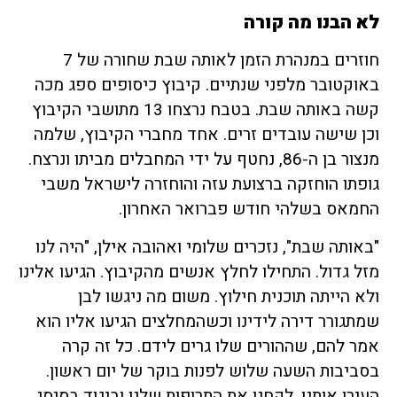
לא הבנו מה קורה
חוזרים במנהרת הזמן לאותה שבת שחורה של 7
באוקטובר מלפני שנתיים. קיבוץ כיסופים ספג מכה
קשה באותה שבת. בטבח נרצחו 13 מתושבי הקיבוץ
וכן שישה עובדים זרים. אחד מחברי הקיבוץ, שלמה
מנצור בן ה-86, נחטף על ידי המחבלים מביתו ונרצח.
גופתו הוחזקה ברצועת עזה והוחזרה לישראל משבי
החמאס בשלהי חודש פברואר האחרון.
"באותה שבת", נזכרים שלומי ואהובה אילן, "היה לנו
מזל גדול. התחילו לחלץ אנשים מהקיבוץ. הגיעו אלינו
ולא הייתה תוכנית חילוץ. משום מה ניגשו לבן
שמתגורר דירה לידינו וכשהמחלצים הגיעו אליו הוא
אמר להם, שההורים שלו גרים לידם. כל זה קרה
בסביבות השעה שלוש לפנות בוקר של יום ראשון.
העירו אותנו, לקחנו את התרופות שלנו וביגוד בסיסי