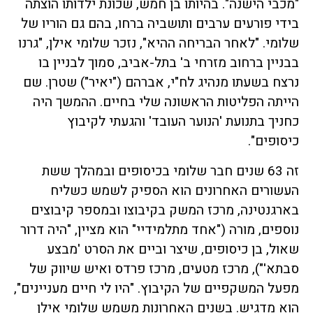
"מכבי הישנה". בהיותו בן חמש, שכונת ילדותו הוצתה
בידי פורעים ערבים ותושביה ברחו, בהם גם הוריו של
שלומי. "לאחר הבריחה ההיא", נזכר שלומי אילן, "גרנו
בבניין ברחוב מזרחי ב' בתל-אביב, סמוך לבניין בו
נרצח בשעתו מנהיג לח"י, אברהם ("יאיר") שטרן. שם
הייתה הפליטות הראשונה שלי בחיים. ההמשך היה
כחניך בתנועת 'הנוער העובד' והגעתי לקיבוץ
כיסופים".
זה 63 שנים חבר שלומי בכיסופים ובמהלך ששת
העשורים האחרונים הוא הספיק לשמש כשליח
בארגנטינה, מרכז המשק בקיבוצו ובמספר קיבוצים
נוספים, מורה ("אחד מתלמידיי" הוא מציין, "היה דרור
שאול, בן כיסופים, שיצר וביים את הסרט 'מבצע
סבתא'"), מרכז מטעים, מרכז פרדס ואיש שיווק של
מפעל המשקפיים של הקיבוץ. "היו לי חיים מעניינים",
הוא מדגיש. בשנים האחרונות משמש שלומי אילן