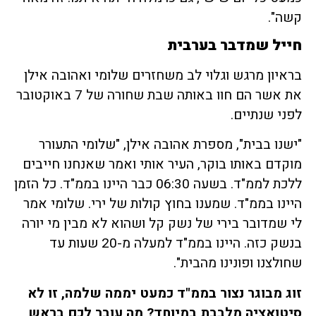
קשה".
חייל
שמדבר
בערבית
בראיון מרגש וגלוי לב משחזרים שלומי ואהובה אילן
את אשר הם חוו באותה שבת שחורה של 7 באוקטובר
לפני שנתיים.
"ישנו בבית", מספרת אהובה אילן, "שלומי התעורר
מוקדם באותו בוקר, העיר אותי ואמר שאנחנו חייבים
ללכת לממ"ד. בשעה 06:30 כבר היינו בממ"ד. כל הזמן
היינו בממ"ד. שמענו בחוץ קולות של ירי. שלומי אמר
לי שמדובר בירי של נשק קל ושהוא לא מבין מי יורה
בנשק כזה. היינו בממ"ד למעלה מ-20 שעות עד
שחולצנו ופונינו מהבית".
זוג מבוגר נצור בממ"ד כמעט יממה שלמה, זו לא
סיטואציה מלבבת במיוחד? מה עובר לכם בראש