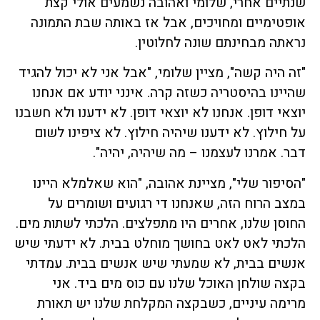
שנתיים אחרי, שלומי ואהובה נשמעים אולי קצת
אופטימיים ומחויכים, אבל אז באותה שבת התמונה
נראתה מבחינתם שונה לחלוטין.
"זה היה קשה", מציין שלומי, "אבל אני לא יכול להגיד
שהיינו בהיסטריה כשזה קרה. אינני יודע אם אנחנו
יוצאי דופן. אנחנו לא יוצאי דופן. לא ידענו ולא חשבנו
על חילוץ. לא ידענו שיהיה חילוץ. לא ציפינו לשום
דבר. אמרנו לעצמנו – מה שיהיה, יהיה".
"הסיפור שלי", מציינת אהובה, "הוא שאלמלא היינו
במצב הרוח הזה, שאנחנו די רגועים ושומרים על
החוסן שלנו, אחרים היו מתפלצים. הלכתי לשתות מים.
הלכתי לאט לאט בחושך מוחלט בבית. לא ידעתי שיש
אנשים בבית, לא שמעתי שיש אנשים בבית. עמדתי
בקצה שולחן האוכל שלנו עם כוס מים ביד. אני
מרימה עיניים, כשבקצה המקלחת שלנו יש תאורת