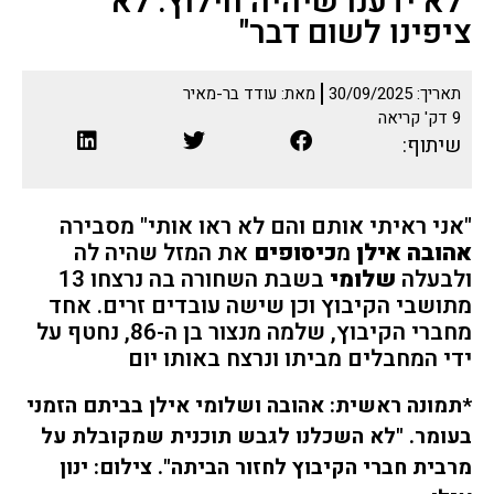
"לא ידענו שיהיה חילוץ. לא
ציפינו לשום דבר"
תאריך:
30/09/2025
מאת:
עודד בר-מאיר
9
דק' קריאה
שיתוף:
"אני ראיתי אותם והם לא ראו אותי" מסבירה
אהובה אילן
מ
כיסופים
את המזל שהיה לה
ולבעלה
שלומי
בשבת השחורה בה נרצחו 13
מתושבי הקיבוץ וכן שישה עובדים זרים. אחד
מחברי הקיבוץ, שלמה מנצור בן ה-86, נחטף על
ידי המחבלים מביתו ונרצח באותו יום
*תמונה ראשית: אהובה ושלומי אילן בביתם הזמני
בעומר. "לא השכלנו לגבש תוכנית שמקובלת על
מרבית חברי הקיבוץ לחזור הביתה". צילום: ינון