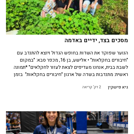
מסכים בצד, ידיים באדמה
הנוער שפוקד את השדות בחופש הגדול ויוצא להתנדב עם
"חיבורים בחקלאות" • אלישע, בן 16, מכפר סבא: "במקום
לשבת בבית, אנחנו מעדיפים לצאת לעזור לחקלאים" *תמונה
ראשית: מתנדבות בשדה של ארגון "חיבורים בחקלאות" בזמן
גיא פישקין
2
דק' קריאה