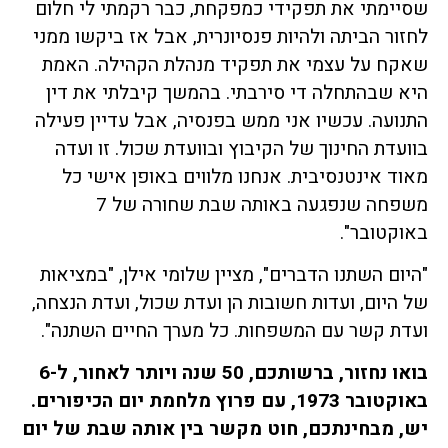
שסיימתי את תפקידי כמפקחת, כבר רקמתי לי חלום
לחזור הביתה ולהיות פנסיונרית, אבל אז ביקשו ממני
שאקח על עצמי את תפקיד מנהלת הקהילה. האמת
היא שבהתחלה די סירבתי. בהמשך קיבלתי את דין
התנועה. עכשיו אני ממש בפנסיה, אבל עדיין פעילה
בוועדת החינוך של הקיבוץ ובוועדת שכול. זו ועדה
מאוד אינטנסיבית. אנחנו מלווים באופן אישי כל
משפחה שנפגעה באותה שבת שחורה של 7
באוקטובר".
"היום השתנו הדברים", מציין שלומי אילן, "במציאות
של היום, ועדות חשובות הן ועדת שכול, ועדת הנצחה,
ועדת קשר עם המשפחות. כל מערך החיים השתנה".
בואו נחזור, ברשותכם, 50 שנה ויותר לאחור, ל-6
באוקטובר 1973, עם פרוץ מלחמת יום הכיפורים.
יש, מבחינתכם, חוט מקשר בין אותה שבת של יום