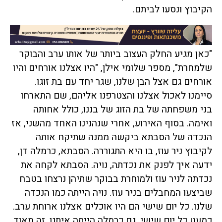
הקיבוץ ונסעו לביתם.
"כאן מגיע החלק העצוב ביותר של אותו ערב והבוקר
שלמחרת", מספר שלומי אילן, "היו אצלנו אורחים והיו
אורחים גם אצל הבן שלנו, שגר יחד עם בת זוגו.
סיימנו לאכול אצלנו והצטרפנו אליהם, שם התארחו
בני משפחתה של בת הזוג של בננו, כולל אחותה
ואימה. בסוף האירוע, אחרי שנהנינו האחד מהשני, אז
הנכדה של הסבתא ביקשה ממנה שתיקח אותה
לקיבוץ ניר עוז, בו היא התגוררה. הסבתא, כרמלה דן,
ידעה איך לפנק את נכדתה, נויה. הסבתא לקחה את
נכדתה לניר עוז ולמוחרת בבוקר שתיהן נרצחו בטבח
שביצעו המחבלים בניר עוז. נויה הייתה כמו הנכדה
שלנו. כל יום שישי הם היו אוכלים אצלנו ארוחת ערב.
כמעט כל יום שישי, גם כרמלה הייתה איתנו. זה מאוד