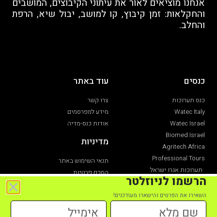
אנחנו מוציאים לאור את עיתוני הקיבוצים, המושבים
והחקלאות: זמן קיבוץ, קו למושב, יבול שיא, הרפת
והחלב.
כנסים
עוד באתר
כנס תערוכות
צרו קשר
Watec Italy
מידע למפרסמים
Watec Israel
אודות כנס-מדיה
Biomed Israel
מדיניות
Agritech Africa
Professional Tours
תנאי השימוש באתר
תערוכות אגרו ישראל
הסכם פרטיות
הרשמו לניוזלטר
תערוכת חקלאות
הצהרת נגישות
השאירו את הפרטים והישארו מעודכנים!