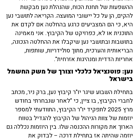
ההשפעות של תחנת הכוח, שהנהלת נען מבקשת
להקים, הן על כל יישובי המועצה. הקריאה לתושבי נען
היא, כי הם המצביעים כרגע בהחלטה אם לקדם את
התוכנית או לא, כפרויקט של הקיבוץ. אני מאמינה
בתושבות ובתושבי נען שיקבלו את ההחלטה הנכונה,
הבריאותית והערכית, מתוך סולידריות, שותפות,
אחריות הדדית ומנהיגות אזרחית".
נען: פוטנציאל כלכלי וצורך של משק החשמל
בישראל
בתחילת השבוע שיגר יו"ר קיבוץ נען, ברק ניר, מכתב
לחברי הקיבוץ, בו ציין, כי "לאחר שנבחרתי בחודש
מרץ 2025 לתפקיד יו"ר הקיבוץ, התוודעתי למספר
יוזמות של צוות הניהול של הקיבוץ להגדיל בטווח
הארוך את מקורות ההכנסה שלו. בין היוזמות נכללה גם
יוזמה שהיתה אז בתחילת דרכה – לבדוק את