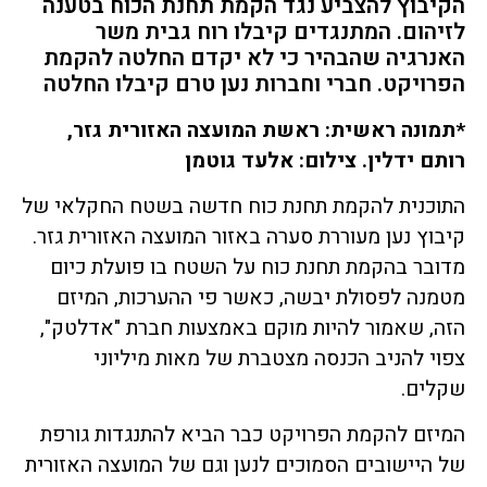
הקיבוץ להצביע נגד הקמת תחנת הכוח בטענה
לזיהום. המתנגדים קיבלו רוח גבית משר
האנרגיה שהבהיר כי לא יקדם החלטה להקמת
הפרויקט. חברי וחברות נען טרם קיבלו החלטה
*תמונה ראשית: ראשת המועצה האזורית גזר,
רותם ידלין. צילום: אלעד גוטמן
התוכנית להקמת תחנת כוח חדשה בשטח החקלאי של
קיבוץ נען מעוררת סערה באזור המועצה האזורית גזר.
מדובר בהקמת תחנת כוח על השטח בו פועלת כיום
מטמנה לפסולת יבשה, כאשר פי ההערכות, המיזם
הזה, שאמור להיות מוקם באמצעות חברת "אדלטק",
צפוי להניב הכנסה מצטברת של מאות מיליוני
שקלים.
המיזם להקמת הפרויקט כבר הביא להתנגדות גורפת
של היישובים הסמוכים לנען וגם של המועצה האזורית