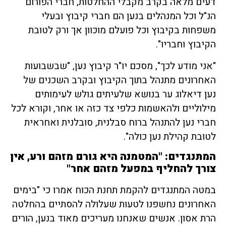
דעים מלאה בקרב מקבלי ההחלטות, חברי הפורום
הנ"ל וכל המנהלים בנען הם חברי קיבוץ ובעלי
משפחות בקיבוץ וכל פועלם מוכוון אך ורק לטובת
הקיבוץ וחבריו".
"אני מודע לכך", מסכם יו"ר קיבוץ נען, "שבשבועות
האחרונים מתנהל בתוך הקיבוץ ובקרב השכנים של
נען דיאלוג ער בנושא שלעיתים גולש לעימותים
מילוליים ולהאשמות כלפי צד כזה או אחר, וקורא לכל
חברי נען להתנהל ברוח סבלנית, סובלנית ואחראית
לטובת קהילת נען כולה".
המתנגדים: "המטמנה היא גורם מזהם ורע, אין
צורך להחליף במפעל מזהם אחר"
במטה המתנגדים להקמת תחנת הכוח אמרו כי "בימים
האחרונים נחשפנו לטעות שעלולה להסתיים בהחלטה
הרת אסון. אנשים שאנחנו מעריכים מאוד בנען, הורים