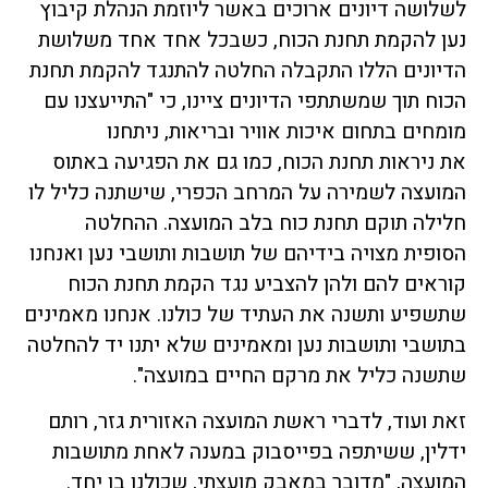
לשלושה דיונים ארוכים באשר ליוזמת הנהלת קיבוץ
נען להקמת תחנת הכוח, כשבכל אחד אחד משלושת
הדיונים הללו התקבלה החלטה להתנגד להקמת תחנת
הכוח תוך שמשתתפי הדיונים ציינו, כי "התייעצנו עם
מומחים בתחום איכות אוויר ובריאות, ניתחנו
את ניראות תחנת הכוח, כמו גם את הפגיעה באתוס
המועצה לשמירה על המרחב הכפרי, שישתנה כליל לו
חלילה תוקם תחנת כוח בלב המועצה. ההחלטה
הסופית מצויה בידיהם של תושבות ותושבי נען ואנחנו
קוראים להם ולהן להצביע נגד הקמת תחנת הכוח
שתשפיע ותשנה את העתיד של כולנו. אנחנו מאמינים
בתושבי ותושבות נען ומאמינים שלא יתנו יד להחלטה
שתשנה כליל את מרקם החיים במועצה".
זאת ועוד, לדברי ראשת המועצה האזורית גזר, רותם
ידלין, ששיתפה בפייסבוק במענה לאחת מתושבות
המועצה, "מדובר במאבק מועצתי, שכולנו בו יחד.