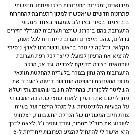
מיבואנים, ומכירות התערובות הלכו ופחתו. חיפשתי
פתרונות חדשים שיאפשרו למכון התערובת להתחרות
ביבואנים. בסיור בארה"ב שמעתי באחד ממכוני
התערובת בהם ביקרנו, שייצר תערובות למגדלי חזירים
גדולים, שהם מייצרים תערובת ייחודית לכל משק
חקלאי. נדלקה לי נורה בראש, וכשחזרנו לארץ ניסיתי
להוציא את הרעיון לפועל: לייצר לכל רפת תערובת
שתתאים בצורה מדויקת לצרכיה. עד אז, הרכב
התערובות היה נתון בצורה בלעדית להחלטת תזונאי
מכוני התערובת והשיטה החדשה דרשה להעביר את
השליטה ללקוחות. בהתחלה חשבו שהשתגעתי ושלא
ניתן ליישם את הרעיון. לאחר כחצי שנה בה התגברתי
על הבעיות הלוגיסטיות של מנהל הייצור ועל בעיות
צורת חיוב המשקים של הנהלת החשבונות, הצלחתי
לשכנע את מנכ"ל מתמור, עודד עופר ז"ל, לצאת לדרך.
הוא אישר לי להתחיל להציע תערובות ייחודיות ל-5