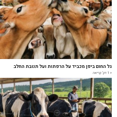
גל החום ביפן מכביד על הרפתות ועל תנובת החלב
< 1
דק' קריאה