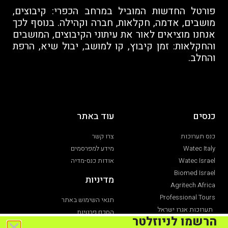
פורטל החדשות המוביל במרחב הכפרי: קיבוצים,
מושבים, אדמה, חקלאות, חברה וקהילה. בנוסף לכך
אנחנו מוציאים לאור את עיתוני הקיבוצים, המושבים
והחקלאות: זמן קיבוץ, קו למושב, יבול שיא, הרפת
והחלב.
כנסים
עוד באתר
כנס תערוכות
צרו קשר
Watec Italy
מידע למפרסמים
Watec Israel
אודות כנס-מדיה
Biomed Israel
מדיניות
Agritech Africa
Professional Tours
תנאי השימוש באתר
תערוכות אגרו ישראל
הסכם פרטיות
הרשמו לניוזלטר
תערוכת חקלאות
הצהרת נגישות