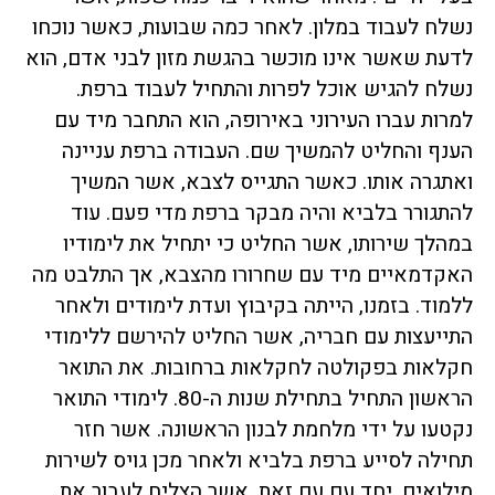
נשלח לעבוד במלון. לאחר כמה שבועות, כאשר נוכחו
לדעת שאשר אינו מוכשר בהגשת מזון לבני אדם, הוא
נשלח להגיש אוכל לפרות והתחיל לעבוד ברפת.
למרות עברו העירוני באירופה, הוא התחבר מיד עם
הענף והחליט להמשיך שם. העבודה ברפת עניינה
ואתגרה אותו. כאשר התגייס לצבא, אשר המשיך
להתגורר בלביא והיה מבקר ברפת מדי פעם. עוד
במהלך שירותו, אשר החליט כי יתחיל את לימודיו
האקדמאיים מיד עם שחרורו מהצבא, אך התלבט מה
ללמוד. בזמנו, הייתה בקיבוץ ועדת לימודים ולאחר
התייעצות עם חבריה, אשר החליט להירשם ללימודי
חקלאות בפקולטה לחקלאות ברחובות. את התואר
הראשון התחיל בתחילת שנות ה-80. לימודי התואר
נקטעו על ידי מלחמת לבנון הראשונה. אשר חזר
תחילה לסייע ברפת בלביא ולאחר מכן גויס לשירות
מילואים. יחד עם עם זאת, אשר הצליח לעבור את