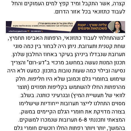
קצרה, אשר התקבל ומיד קפץ למים העמוקים והחל
לעבוד כתזונאי בכל אזור הדרום.
"כשהתחלתי לעבוד כתזונאי, הרפתות האביסו תחמיץ,
שחת קטנית ותערובת. ניתן היה לבחור בין כמה סוגי
תערובת שנבדלו ביניהן בעיקר באחוז החלבון שלהן.
תכנון המנות נעשה במחשב מרכזי ב"דע-רום" והצריך
נסיעה ובילוי כמה שעות טובות בתכנון. כמעט ולא היה
שימוש בחומרי גלם וכמובן שלא היו חליפות. חלק
מהרפתות החלו להשתמש בקליפות תפוזים (תוצר
לוואי של תעשיית המיץ) ובגרעיני כותנה. בשלב
מסוים התחלנו לייצר תערובות ייחודיות שישלימו
בצורה מדויקת את חומרי הגלם הקיימים במשק.
המצאתי ותכננתי 6-8 תערובות שנמכרו למשקים.
בהמשך, יותר ויותר רפתות החלו רוכשים חומרי גלם