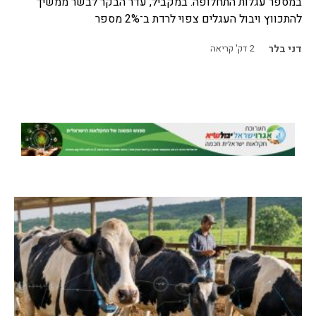
במספר עגלות התחלופה. במקביל, עדר הבקר לבשר ממשיך
להתכווץ ויבול העגלים צפוי לרדת ב־2% מספר
דני בלר
2
דק' קריאה