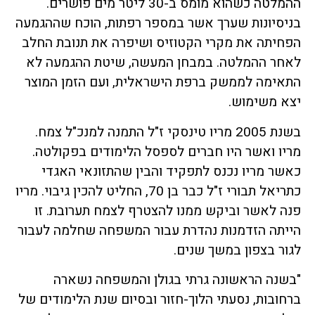
ההמלטה כשהוא מומס ב-30 ליטר מים פושרים.
בניסיונות שערך אשר במספר רפתות, הוכח שההגמעה
הפחיתה את מקרי הקטוזיס ושיפרה את תנובת החלב
לאחר ההמלטה. במבחן המעשה, שיטת ההגמעה לא
התאימה לממשק ברפת הישראלית, ועם הזמן המוצר
יצא משימוש.
בשנת 2005 מריו טינסקי ז"ל התמנה למנכ"ל צמח.
מריו ואשר היו חברים לספסל הלימודים בפקולטה.
כאשר מריו נכנס לתפקיד והבין שהתזונאי האגדי
כתריאל תבורי ז"ל כבר בן 70, החליט להכין גיבוי. מריו
פנה לאשר וביקש ממנו להצטרף לצמח תערובת. זו
הייתה הזדמנות נהדרת עבור המשפחה שחלמה לעבור
לגור בצפון במשך שנים.
"בשנה הראשונה גרתי בגולן והמשפחה נשארה
ברחובות, נסעתי הלוך-חזור ובסיום שנת הלימודים של