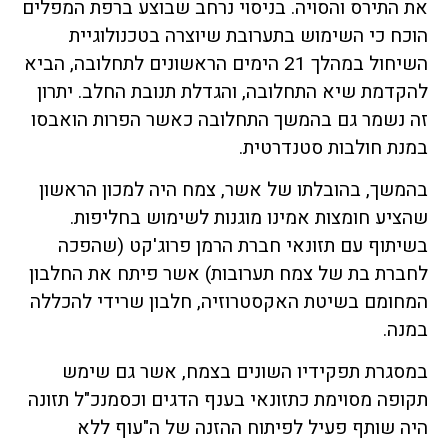
את התירס והסויה. בניסוי נרחב שבוצע ברפת המפלים
הוכח כי השימוש בתערובת שיוצרה בטכנולוגיית
השיחול במהלך 21 הימים הראשונים לתחלובה, הביא
להקדמת שיא התחלובה, והגדלת תנובת החלב. יתרון
זה נשמר גם בהמשך התחלובה כאשר הפרות הואבסו
במנת חולבות סטנדרטית.
בהמשך, בהובלתו של אשר, צמח היה למכון הראשון
שהציע חומצות אמינו מוגנות לשימוש בחליפות.
בשיתוף עם תזונאי חברת הרמן פרוג'קט (שהפכה
לחברת בת של צמח תערובות) אשר פיתח את החלבון
המחומם בשיטת האקסטרוזיה, חלבון שרידי להכללה
במנה.
במסגרת תפקידיו השונים בצמח, אשר גם שימש
תקופה מסוימת כתזונאי בענף הדגים וכסמנכ"ל תזונה
היה שותף פעיל לפיתוח ההזנה של ה"עוף ללא