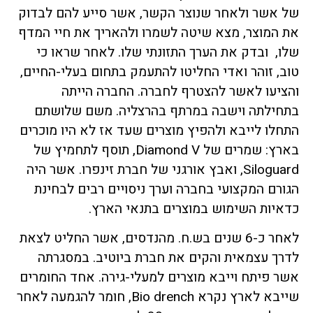
של אשר ולאחר שנוצר הקשר, אשר סייע להם לבדוק
את המוצר, מצא שיטה לשמרו ולהאריך את חיי המדף
שלו, ובדק את הערך התזונתי שלו. לאחר שראו כי
טוב, זוהר ואדי החליטו להתעמק בתחום בעלי-החיים,
והציעו לאשר להצטרף לחברה. החברה הייתה
בתחילתה וישבה במרתף בהרצליה. משם שלושתם
התחלו לייבא ולהפיץ מוצרים שעד אז לא היו מוכרים
בארץ: שמרים של Diamond V, תוסף לתחמיץ של
Siloguard, ואבץ אורגני של חברת זינפרו. אשר היה
הגורם המקצועי בחברה וערך ניסויים רבים לבחינת
כדאיות השימוש במוצרים בתנאי הארץ.
לאחר כ-6 שנים בש.ח. מהנדסים, אשר החליט לצאת
לדרך עצמאית והקים את חברת ביוטיב. במסגרתה
אשר פיתח וייבא מוצרים למעלי-גירה. אחד החומרים
שייבא לארץ נקרא Bio drench, חומר להגמעה לאחר