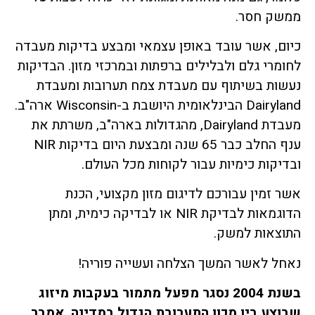
ממשק חסר.
כיום, אשר עובד באופן עצמאי ומבצע בדיקות מעבדה
לחומרי גלם ולבלילים ברפתות ובמרכזי מזון. הבדיקות
נעשות בשיתוף עם מעבדת צמח תערובות ומעבדת
Dairyland הבינלאומית היושבת ב-Wisconsin ארה"ב.
מעבדת Dairyland, מהגדולות בארה"ב, משרתת את
ענף החלב כבר 65 שנה ומבצעת היום בדיקות NIR
ובדיקות כימיות עבור לקוחות מכל העולם.
אשר זמין עבורכם לדיגום מזון מקצועי, הכנת
הדוגמאות לבדיקת NIR או לבדיקה כימית, ומתן
התוצאות למשק.
נאחל לאשר המשך הצלחה ועשייה פוריה!
בשנת 2004 נסגר מפעל מתמור בעקבות מיזוג
שבוצע בין מכון התערובת הגדול במדינה, אמבר,