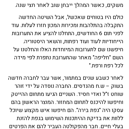
משקים, כאשר המהלך ייבחן שוב לאחר חצי שנה.
כולם היו בטוחים שאכשל, אבל השיטה החדשה
התקבלה בהתלהבות ומכירות המכון חזרו לעלות. עוד
לפני תום 6 החודשים, התחלנו להציע את התערובות
הייחודיות לעוד ועוד רפתות, והשאר היסטוריה.
חיפשנו שם לתערובות המיוחדות האלו והחלטנו על
השם "חליפה" מאחר שהתערובת נתפרת לפי מידה
לכל רפת ורפת."
לאחר כשבע שנים במתמור, אשר עבר לחברה חדשה
בשוק – ש.ח מהנדסים. החברה נוסדה על ידי זוהר
שוחט ז"ל ואדי חסיד. השניים הגיעו מתחום ההייטק
וחיפשו להיכנס לתחום המחזור. המוצר הראשון בהם
עסקו היה "גפת בירה". הם חיפשו איש מקצוע שיוכל
ללוות את בדיקת ההיתכנות השימוש בגפת להזנת
בעלי חיים. חבר מהפקולטה העביר להם את הפרטים