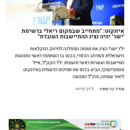
איזנקוט: "מתחייב שבמקום ריאלי ברשימת
'ישר' יהיה נציג ההתיישבות העובדת"
יו"ר ישר! הציג את מתווה המפלגה לחיזוק החקלאות
הישראלית והמרחב הכפרי, בכנס בו השתתפו ראשי התנועות
המיישבות ועשרות ראשי מועצות. יו"ר הקק"ל, אייל
אוסטרינסקי, הביע בכנס את תמיכתו הרשמית באיזנקוט.
ליאור שמחה, מזכ"ל התנועה
עודד בר-מאיר
3
דק' קריאה