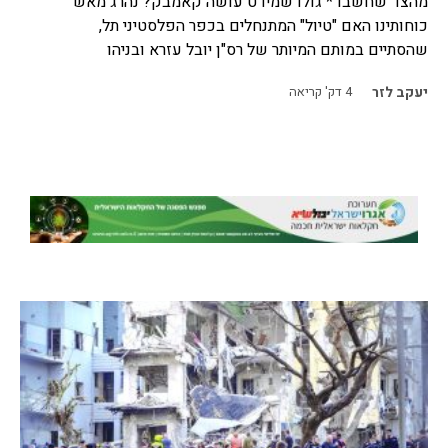
מהצד שחשבו * גולדשמידט עושה קאמבק? נהרג מאש
כוחותינו האם "טיול" המתנחלים בכפר הפלסטיני תל,
שהסתיים במותם המיותר של רס"ן יובל עזרא ובניהו
יעקב לזר
4
דק' קריאה