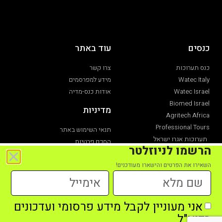
כנסים
עוד באתר
כנס תערוכות
צרו קשר
Watec Italy
מידע למפרסמים
Watec Israel
אודות כנס-מדיה
Biomed Israel
מדיניות
Agritech Africa
Professional Tours
תנאי השימוש באתר
תערוכות אגרו ישראל
הסכם פרטיות
הרשמו לניוזלטר
תערוכת חקלאות
הצהרת נגישות
השאירו את הפרטים והישארו מעודכנים!
אני מעוניין לקבל מידע פרסומי ועדכונים
כל הזכויות שמורות לכנס מדיה מקבוצת כנס תערוכות -2021
בדוא"ל