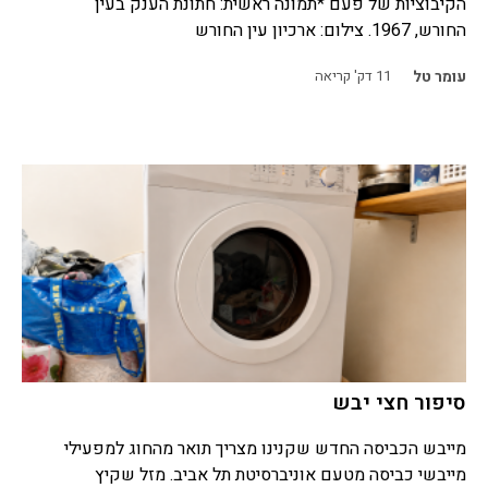
הקיבוציות של פעם *תמונה ראשית: חתונת הענק בעין
החורש, 1967. צילום: ארכיון עין החורש
עומר טל
11
דק' קריאה
סיפור חצי יבש
מייבש הכביסה החדש שקנינו מצריך תואר מהחוג למפעילי
מייבשי כביסה מטעם אוניברסיטת תל אביב. מזל שקיץ