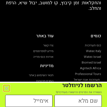
והחקלאות: זמן קיבוץ, קו למושב, יבול שיא, הרפת
והחלב.
כנסים
עוד באתר
כנס תערוכות
צרו קשר
Watec Italy
מידע למפרסמים
Watec Israel
אודות כנס-מדיה
Biomed Israel
מדיניות
Agritech Africa
Professional Tours
תנאי השימוש באתר
תערוכות אגרו ישראל
הסכם פרטיות
הרשמו לניוזלטר
תערוכת חקלאות
הצהרת נגישות
השאירו את הפרטים והישארו מעודכנים!