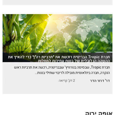
חברת Tropic הבריטית רוכשת את "תרביות רה"ן" כדי להאיץ את
ההשקה הגלובלית של בננות עמידות למחלות
חברת Tropic, שבסיסה בנורוויץ' שבבריטניה, רכשה את תרביות ראש
הנקרה, חברה בינלאומית מובילה לריבוי שתילי בננות…
דר' דרור הדר
2
דק' קריאה
אופק ירוק