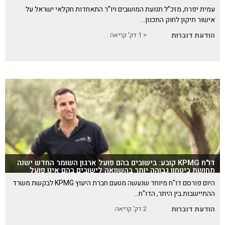
עמית יפרח, מזכ”ל תנועת המושבים ויו”ר התאחדות חקלאי ישראל על
אישור תיקון לחוק התכנון…
הודעת דוברות
< 1
דק' קריאה
דו"ח KPMG קובע: בישובים בהם פועל ארגון השומר החדש ישנה
תחושת ביטחון גבוהה יותר בהשוואה לישובים בהם אינו פועל
היום פורסם דו"ח מיוחד שנעשה מטעם חברת היעוץ KPMG לבקשת משרד
ההתיישבות.בין היתר, הדו"ח…
הודעת דוברות
2
דק' קריאה