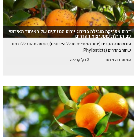
דרום אפריקה מובילה בדירוג יירוט המזיקים של האיחוד האירופי
עם תחילת עונת יצוא ההדרים
עם שמונה מקרים (יותר ממחצית מכלל היירוטים), שבעה מהם כללו כתם
שחור בהדרים (Phyllosticta…
עמוס דה וינטר
2
דק' קריאה