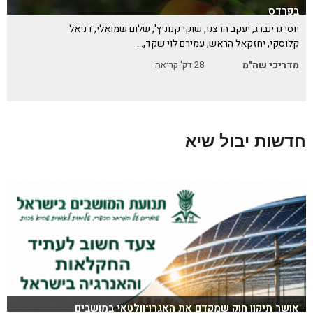
בפרדס
יוסי גרינברג, יעקב הרצנו, שוקי קנוניץ', שלום שמואלי, דניאל
קלוסקי, יחזקאל הראש, עמירם לוי שקד,…
מדריכי שה"מ
28
דק' קריאה
חדשות יבול שיא
אושר תיקון חוק שמקדם את האגרו־וולטאי במושבים