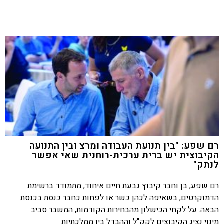
רם שפע: "בין תנועת העבודה ומרצ ובין התנועה
הקיבוצית יש ברית ערכית-רוחנית שאי אפשר
לנתק"
רם שפע, בן וחבר קיבוץ גבעת חיים איחוד, מתמודד ברשימת
הדמוקרטים, בשאיפה לכהן כשר או לפחות כחבר כנסת בכנסת
הבאה. על לקחי הכישלון מהבחירות הקודמות, המשבר סביב
מינוי נציג הקיבוצים לקק"ל וההבדל בין ממלכתיות