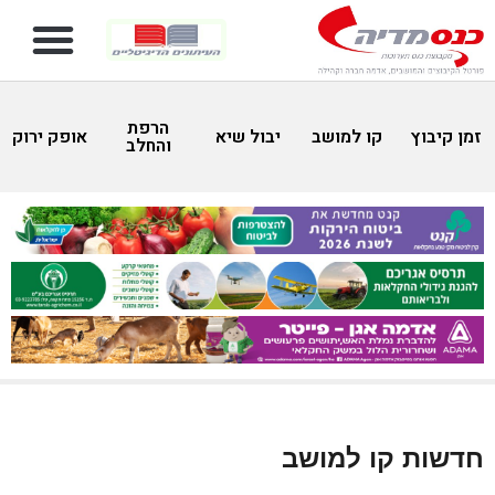
הרפת
זמן קיבוץ
קו למושב
יבול שיא
אופק ירוק
והחלב
חדשות קו למושב