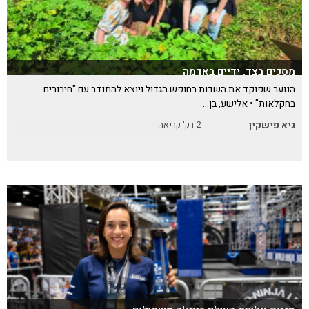
מסכים בצד, ידיים באדמה
הנוער שפוקד את השדות בחופש הגדול ויוצא להתנדב עם "חיבורים
בחקלאות" • אלישע, בן…
גיא פישקין
2
דק' קריאה