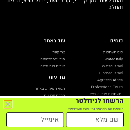
והחקלאות: זמן קיבוץ, קו למושב, יבול שיא, הרפת
והחלב.
כנסים
עוד באתר
כנס תערוכות
צרו קשר
Watec Italy
מידע למפרסמים
Watec Israel
אודות כנס-מדיה
Biomed Israel
מדיניות
Agritech Africa
Professional Tours
תנאי השימוש באתר
תערוכות אגרו ישראל
הסכם פרטיות
הרשמו לניוזלטר
תערוכת חקלאות
הצהרת נגישות
השאירו את הפרטים והישארו מעודכנים!