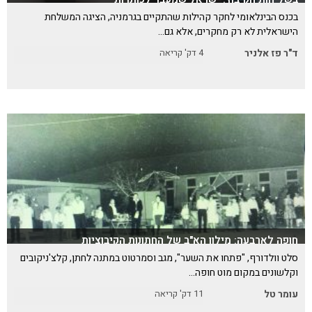
בכנס הבינלאומי לחקר קהילות שהתקיים בגרמניה, הציגה המשלחת
הישראלית לא רק מחקרים, אלא גם…
ד"ר פז אלניר
4
דק' קריאה
חופה לארבעה: מילון הא"ב של החתונות הקיבוציות
סלט וולדורף, "פתחו את השער", מגב וסמרטוט במתנה לחתן, קלצ'ניקובים
וקלשונים במקום מוט חופה…
עומר טל
11
דק' קריאה