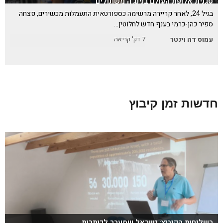
סגנית אלופת העולם בנינג'ה משתולים
בגיל 24, לאחר קריירה מרשימה כספורטאית התעמלות מכשירים, פצחה
ספיר כהן-כרמי בענף חדש לחלוטין…
עמוס דה וינטר
7
דק' קריאה
חדשות זמן קיבוץ
בשליחות הקיבוץ: ישראל שמעבר לכותרות